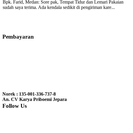
Bpk. Farid, Medan:
Sore pak, Tempat Tidur dan Lemari Pakaian
sudah saya terima. Ada kendala sedikit di pengiriman kare...
Mila-Bandung:
Assalamualaikum Pak, Pesanan kursi tamu, lemari,
bale2 dan kursi teras saya sudah saya terima dan p...
Pembayaran
Ibu Vina, Bogor:
Meja belajar cocok Pak, bagus dan kayu jati tua
seperti yang saya punya di rumah...
Ibu Jennita, Banjarbaru Kalimantan:
Terima kasih untuk
gebyoknya,, udah sampai,, barangnya sama dengan di foto. Gak
Norek : 135-001-336-737-8
nyesel deh beli geby...
An. CV Karya Priboemi Jepara
Follow Us
Ibu Srie – Jakarta:
Siang Pak, lemarinya dah datang Kerjaannya
rapih, habis ini saya mau pesan lemari pajangan AP 10 j...