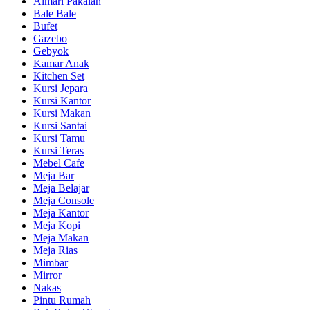
Almari Pakaian
Bale Bale
Bufet
Gazebo
Gebyok
Kamar Anak
Kitchen Set
Kursi Jepara
Kursi Kantor
Kursi Makan
Kursi Santai
Kursi Tamu
Kursi Teras
Mebel Cafe
Meja Bar
Meja Belajar
Meja Console
Meja Kantor
Meja Kopi
Meja Makan
Meja Rias
Mimbar
Mirror
Nakas
Pintu Rumah