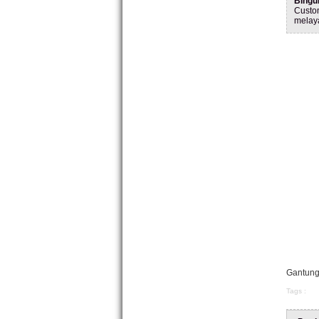
Bingu
Custo
melay
Gantunga
Tags :