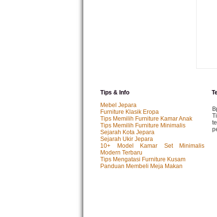
Tips & Info
T
Mebel Jepara
B
Furniture Klasik Eropa
T
Tips Memilih Furniture Kamar Anak
t
Tips Memilih Furniture Minimalis
p
Sejarah Kota Jepara
Sejarah Ukir Jepara
10+ Model Kamar Set Minimalis
Modern Terbaru
M
Tips Mengatasi Furniture Kusam
P
Panduan Membeli Meja Makan
k
p.
I
P
y