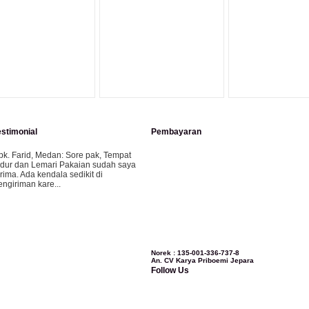
LIHAT DETAIL PRODUK
LIHAT DETAIL PRODUK
estimonial
Pembayaran
pk. Farid, Medan:
Sore pak, Tempat
idur dan Lemari Pakaian sudah saya
erima. Ada kendala sedikit di
engiriman kare...
ila-Bandung:
Assalamualaikum Pak,
esanan kursi tamu, lemari, bale2 dan
ursi teras saya sudah saya terima dan
..
Norek : 135-001-336-737-8
An. CV Karya Priboemi Jepara
Follow Us
bu Vina, Bogor:
Meja belajar cocok
ak, bagus dan kayu jati tua seperti
ang saya punya di rumah...