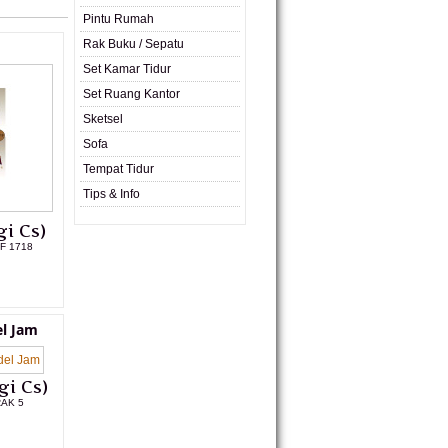
Pintu Rumah
Rak Buku / Sepatu
Set Kamar Tidur
Set Ruang Kantor
Sketsel
Sofa
Tempat Tidur
Tips & Info
i Cs)
OF 1718
L PRODUK
l Jam
gi Cs)
RAK 5
L PRODUK