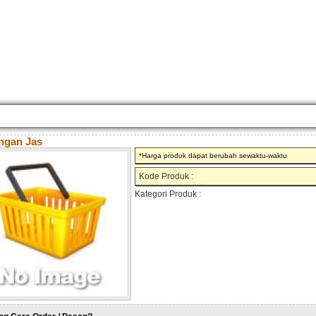
KONTAK KAMI
CARA PEMESANAN
CUSTOM FURNITURE
SAMPLE WARNA
TESTI
ngan Jas
*Harga produk dapat berubah sewaktu-waktu
Kode Produk :
Kategori Produk :