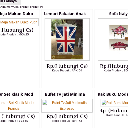
uk Lainnya
nda menyukai produk-produk ini :
Meja Makan Duko
Lemari Pakaian Anak
Sofa Italy
.Hubungi Cs)
ode Produk : MKA 25
LIHAT DETAIL PRODUK
Rp.(Hubungi Cs)
Rp.(Hubung
Kode Produk : APK 54
Kode Produk : S
LIHAT DETAIL PRODUK
LIHAT DETAI
r Set Klasik Mod
Bufet Tv Jati Minima
Rak Buku Mode
Rp. (Hubun
. (Hubungi Cs)
Rp.(Hubungi Cs)
Kode Produk : 
Kode Produk : SET 53
Kode Produk : BFT 73
LIHAT DETAI