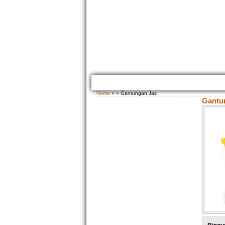
HOME
TENTANG KAMI
GALLERY PRODUK
Home
» » Gantungan Jas
Gantu