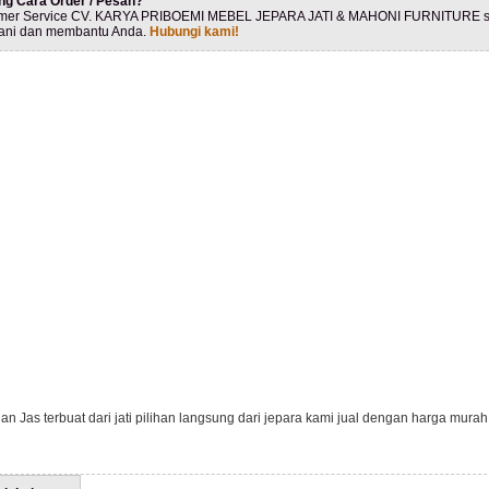
ng Cara Order / Pesan?
mer Service CV. KARYA PRIBOEMI MEBEL JEPARA JATI & MAHONI FURNITURE s
ani dan membantu Anda.
Hubungi kami!
n Jas terbuat dari jati pilihan langsung dari jepara kami jual dengan harga murah