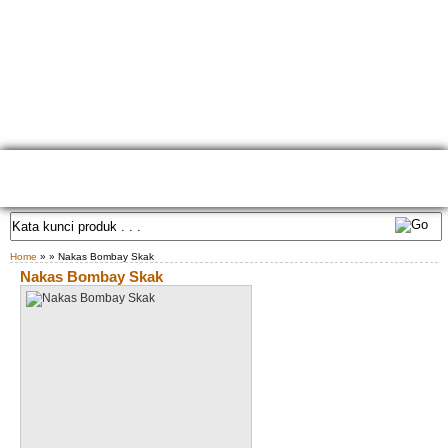
HOME
TENTANG KAMI
GALLERY PRODUK
KONTAK KAMI
CARA PEMESANAN
CUSTOM FURNITURE
SAMPLE WARNA
TESTIMONIAL
Home
» » Nakas Bombay Skak
Nakas Bombay Skak