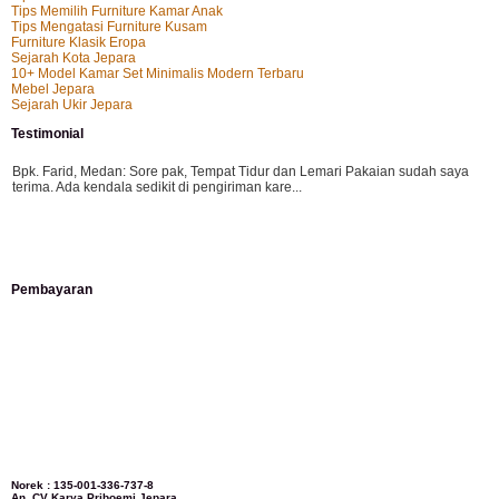
Tips Memilih Furniture Kamar Anak
Tips Mengatasi Furniture Kusam
Furniture Klasik Eropa
Sejarah Kota Jepara
10+ Model Kamar Set Minimalis Modern Terbaru
Mebel Jepara
Sejarah Ukir Jepara
Testimonial
Bpk. Farid, Medan:
Sore pak, Tempat Tidur dan Lemari Pakaian sudah saya
terima. Ada kendala sedikit di pengiriman kare...
Mila-Bandung:
Assalamualaikum Pak, Pesanan kursi tamu, lemari, bale2 dan
Pembayaran
kursi teras saya sudah saya terima dan p...
Ibu Vina, Bogor:
Meja belajar cocok Pak, bagus dan kayu jati tua seperti yang
saya punya di rumah...
Ibu Jennita, Banjarbaru Kalimantan:
Terima kasih untuk gebyoknya,, udah
Norek : 135-001-336-737-8
An. CV Karya Priboemi Jepara