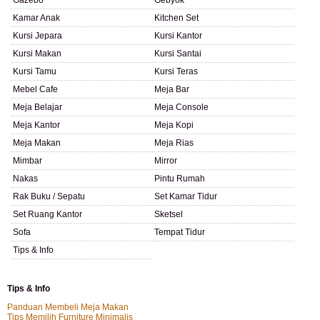
Gazebo
Gebyok
Kamar Anak
Kitchen Set
Kursi Jepara
Kursi Kantor
Kursi Makan
Kursi Santai
Kursi Tamu
Kursi Teras
Mebel Cafe
Meja Bar
Meja Belajar
Meja Console
Meja Kantor
Meja Kopi
Meja Makan
Meja Rias
Mimbar
Mirror
Nakas
Pintu Rumah
Rak Buku / Sepatu
Set Kamar Tidur
Set Ruang Kantor
Sketsel
Sofa
Tempat Tidur
Tips & Info
Tips & Info
Panduan Membeli Meja Makan
Tips Memilih Furniture Minimalis