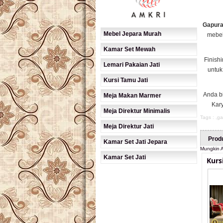
Gapura
Mebel Jepara Murah
mebel
Kamar Set Mewah
Finish
Lemari Pakaian Jati
untuk
Kursi Tamu Jati
Anda b
Meja Makan Marmer
Kary
Meja Direktur Minimalis
Tags : ,
ga
Meja Direktur Jati
Prod
Kamar Set Jati Jepara
Mungkin A
Kamar Set Jati
Kurs