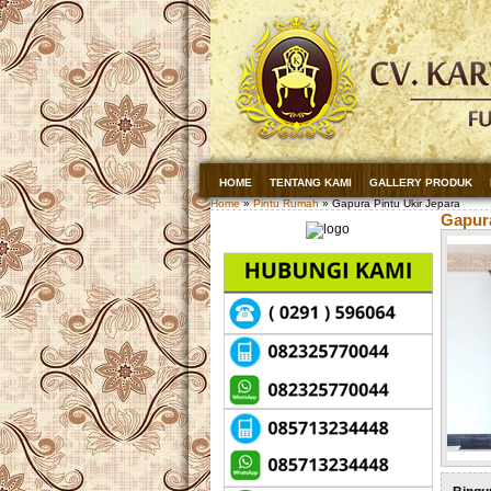
HOME
TENTANG KAMI
GALLERY PRODUK
Home
»
Pintu Rumah
» Gapura Pintu Ukir Jepara
Gapura