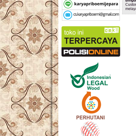
Bingu
Custo
melay