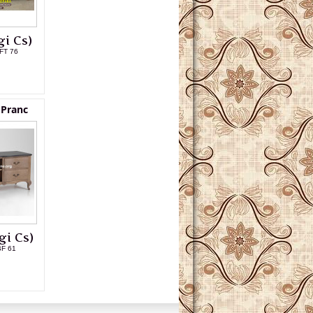
i Cs)
FT 76
L PRODUK
 Pranc
gi Cs)
BF 61
L PRODUK