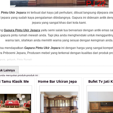
 Pintu Ukir Jepara
ini terbuat dari kayu jati perhutani, dibuat langsung dijepara ol
 jepara yang sudah kaya pengalaman dibidangnya. Gapura ini didesain antik den
jepara yang sangat khas dari kota kami.
ing
Gapura Pintu Ukir Jepara
yaitu semi salak tua bervariasi dengan antik emas s
 gapura pintu rumah mewah anda. Tapi jika anda menghendaki untuk menggantin
warna lain, silahkan anda memilih warna yang sesuai dengan keinginan anda
isa mendapatkan
Gapura Pintu Ukir Jepara
ini dengan harga yang sangat kompeti
a Priboemi Jepara, Produsen mebel yang terkenal dengan kualitas dari produk pr
pura
,
gebyok
,
Pintu Rumah
uk Lainnya
nda menyukai produk-produk ini :
i Tamu Klasik Me
Home Bar Ukiran Jepa
Bufet Tv Jati K