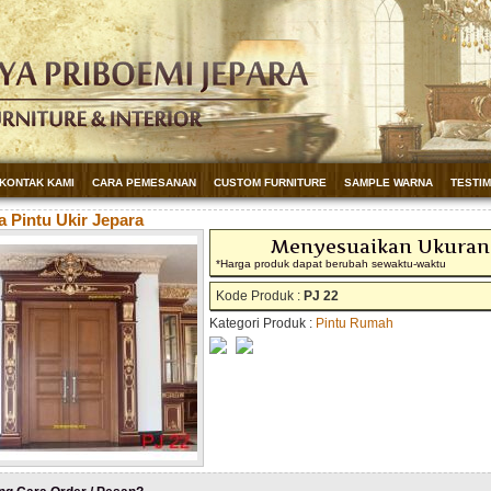
KONTAK KAMI
CARA PEMESANAN
CUSTOM FURNITURE
SAMPLE WARNA
TESTI
 Pintu Ukir Jepara
Menyesuaikan Ukuran
*Harga produk dapat berubah sewaktu-waktu
Kode Produk :
PJ 22
Kategori Produk :
Pintu Rumah