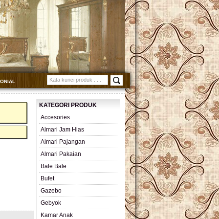
MONIAL
KATEGORI PRODUK
Accesories
Almari Jam Hias
Almari Pajangan
Almari Pakaian
Bale Bale
Bufet
Gazebo
Gebyok
Kamar Anak