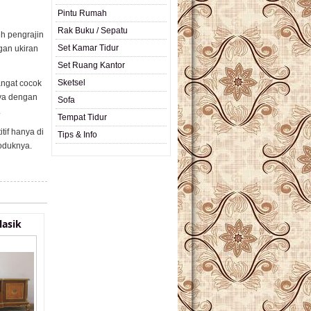
Pintu Rumah
Rak Buku / Sepatu
eh pengrajin
Set Kamar Tidur
gan ukiran
Set Ruang Kantor
Sketsel
angat cocok
ya dengan
Sofa
.
Tempat Tidur
tif hanya di
Tips & Info
oduknya.
lasik