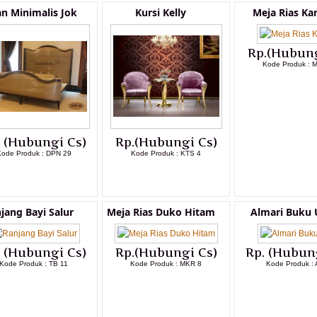
an Minimalis Jok
Kursi Kelly
Meja Rias Kar
Rp.(Hubung
Kode Produk : 
LIHAT DETAI
. (Hubungi Cs)
Rp.(Hubungi Cs)
ode Produk : DPN 29
Kode Produk : KTS 4
LIHAT DETAIL PRODUK
LIHAT DETAIL PRODUK
jang Bayi Salur
Meja Rias Duko Hitam
Almari Buku 
. (Hubungi Cs)
Rp.(Hubungi Cs)
Rp. (Hubun
Kode Produk : TB 11
Kode Produk : MKR 8
Kode Produk : 
LIHAT DETAIL PRODUK
LIHAT DETAIL PRODUK
LIHAT DETAI