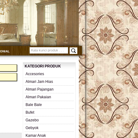
MONIAL
KATEGORI PRODUK
Accesories
Almari Jam Hias
Almari Pajangan
Almari Pakaian
Bale Bale
Bufet
Gazebo
Gebyok
Kamar Anak