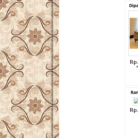
Dip
Rp
K
Ran
Rp