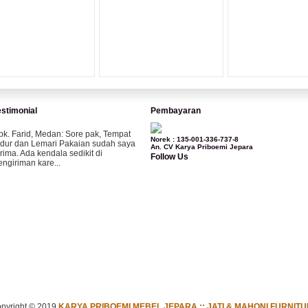
estimonial
Pembayaran
pk. Farid, Medan:
Sore pak, Tempat
Norek : 135-001-336-737-8
idur dan Lemari Pakaian sudah saya
An. CV Karya Priboemi Jepara
erima. Ada kendala sedikit di
Follow Us
engiriman kare...
ila-Bandung:
Assalamualaikum Pak,
esanan kursi tamu, lemari, bale2 dan
ursi teras saya sudah saya terima dan
..
bu Vina, Bogor:
Meja belajar cocok
ak, bagus dan kayu jati tua seperti
ang saya punya di rumah...
pyright © 2019
KARYA PRIBOEMI MEBEL JEPARA :: JATI & MAHONI FURNIT