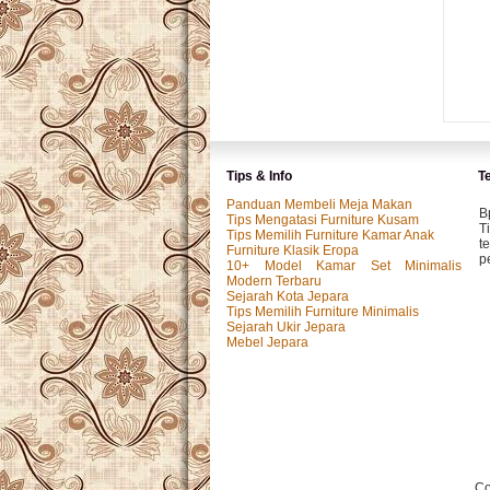
Tips & Info
T
Panduan Membeli Meja Makan
B
Tips Mengatasi Furniture Kusam
T
Tips Memilih Furniture Kamar Anak
t
Furniture Klasik Eropa
p
10+ Model Kamar Set Minimalis
Modern Terbaru
Sejarah Kota Jepara
Tips Memilih Furniture Minimalis
M
Sejarah Ukir Jepara
P
Mebel Jepara
k
p.
I
P
y
Co