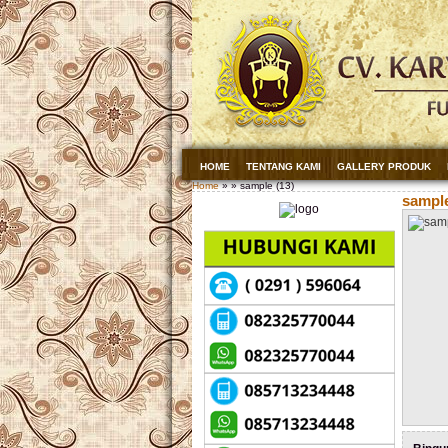
HOME
TENTANG KAMI
GALLERY PRODUK
Home
» » sample (13)
sample