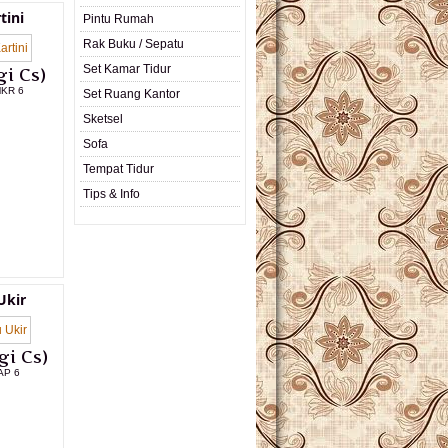
tini
Pintu Rumah
Rak Buku / Sepatu
Set Kamar Tidur
i Cs)
MKR 6
Set Ruang Kantor
Sketsel
L PRODUK
Sofa
Tempat Tidur
Tips & Info
Ukir
gi Cs)
AP 6
L PRODUK