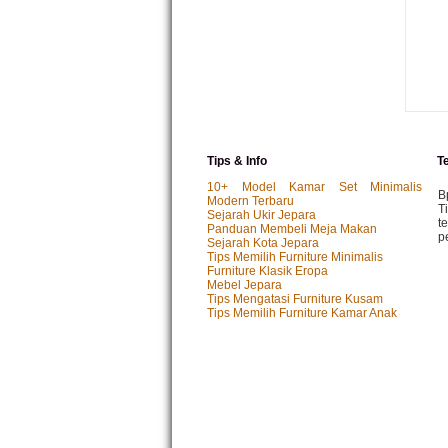
Tips & Info
T
10+ Model Kamar Set Minimalis
B
Modern Terbaru
T
Sejarah Ukir Jepara
t
Panduan Membeli Meja Makan
p
Sejarah Kota Jepara
Tips Memilih Furniture Minimalis
Furniture Klasik Eropa
Mebel Jepara
M
Tips Mengatasi Furniture Kusam
P
Tips Memilih Furniture Kamar Anak
k
p.
I
P
y