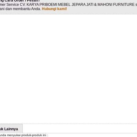
ng Cara Order / Pesan?
mer Service CV. KARYA PRIBOEMI MEBEL JEPARA JATI & MAHONI FURNITURE s
ani dan membantu Anda.
Hubungi kami!
uk Lainnya
nda menyukai produk-produk ini :