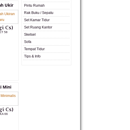
h Ukir
Pintu Rumah
Rak Buku / Sepatu
Set Kamar Tidur
i Cs)
Set Ruang Kantor
ET 58
Sketsel
Sofa
L PRODUK
Tempat Tidur
Tips & Info
i Mini
i Cs)
KA 66
L PRODUK