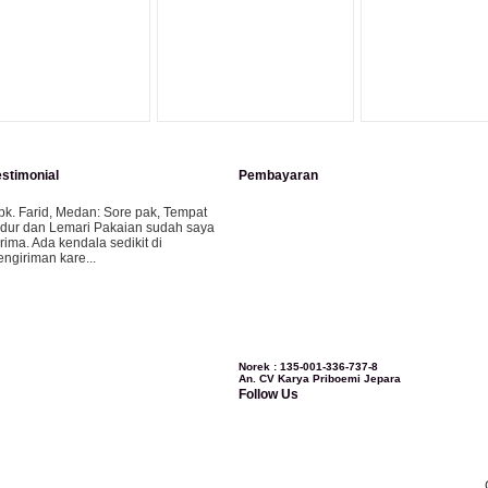
estimonial
Pembayaran
pk. Farid, Medan:
Sore pak, Tempat
idur dan Lemari Pakaian sudah saya
erima. Ada kendala sedikit di
engiriman kare...
ila-Bandung:
Assalamualaikum Pak,
esanan kursi tamu, lemari, bale2 dan
ursi teras saya sudah saya terima dan
..
Norek : 135-001-336-737-8
An. CV Karya Priboemi Jepara
Follow Us
bu Vina, Bogor:
Meja belajar cocok
ak, bagus dan kayu jati tua seperti
ang saya punya di rumah...