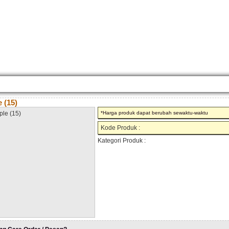
KONTAK KAMI
CARA PEMESANAN
CUSTOM FURNITURE
SAMPLE WARNA
TESTI
 (15)
*Harga produk dapat berubah sewaktu-waktu
Kode Produk :
Kategori Produk :