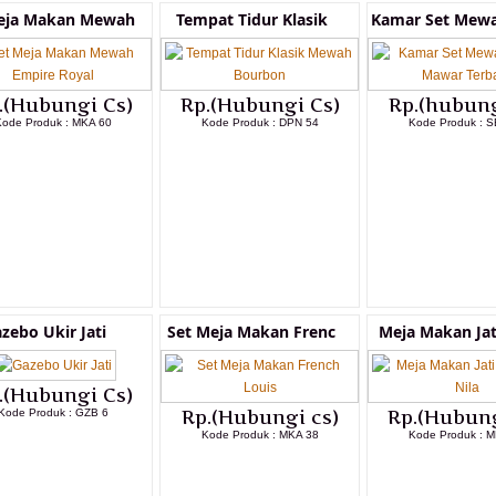
eja Makan Mewah
Tempat Tidur Klasik
Kamar Set Mewa
.(Hubungi Cs)
Rp.(Hubungi Cs)
Rp.(hubung
ode Produk : MKA 60
Kode Produk : DPN 54
Kode Produk : S
LIHAT DETAIL PRODUK
LIHAT DETAIL PRODUK
LIHAT DETAI
zebo Ukir Jati
Set Meja Makan Frenc
Meja Makan Jat
.(Hubungi Cs)
Kode Produk : GZB 6
Rp.(Hubungi cs)
Rp.(Hubung
Kode Produk : MKA 38
Kode Produk : M
LIHAT DETAIL PRODUK
LIHAT DETAIL PRODUK
LIHAT DETAI