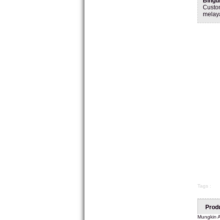
Bingu
Custo
melay
Tags :
Prod
Mungkin A