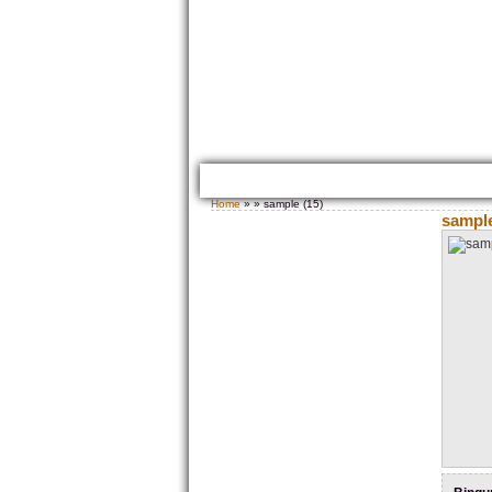
HOME
TENTANG KAMI
GALLERY PRODUK
Home
» » sample (15)
sample