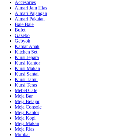
Accesories
Almari Jam Hias
Almari Pajangan
Almari Pakaian
Bale Bale
Bufet
Gazebo
Gebyok
Kamar Anak
Kitchen Set
Kursi Jepara
Kursi Kantor
Kursi Makan
Kursi Santai
Kursi Tamu
Kursi Teras
Mebel Cafe
Meja Bar
Meja Belajar
Meja Console
Meja Kantor
Meja Kopi
Meja Makan
Meja Rias
Mimbar