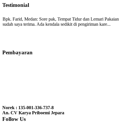
Testimonial
Bpk. Farid, Medan:
Sore pak, Tempat Tidur dan Lemari Pakaian
sudah saya terima. Ada kendala sedikit di pengiriman kare...
Mila-Bandung:
Assalamualaikum Pak, Pesanan kursi tamu, lemari,
bale2 dan kursi teras saya sudah saya terima dan p...
Pembayaran
Ibu Vina, Bogor:
Meja belajar cocok Pak, bagus dan kayu jati tua
seperti yang saya punya di rumah...
Ibu Jennita, Banjarbaru Kalimantan:
Terima kasih untuk
gebyoknya,, udah sampai,, barangnya sama dengan di foto. Gak
Norek : 135-001-336-737-8
nyesel deh beli geby...
An. CV Karya Priboemi Jepara
Follow Us
Ibu Srie – Jakarta:
Siang Pak, lemarinya dah datang Kerjaannya