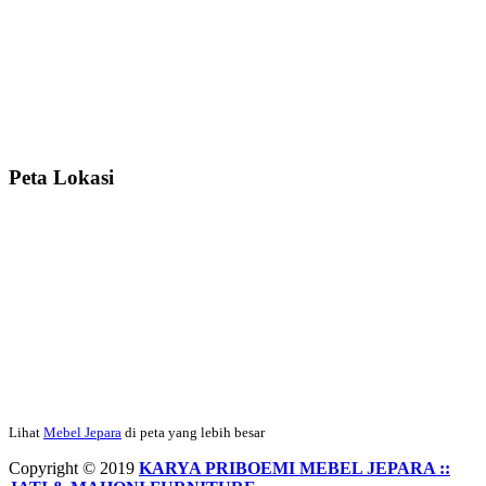
rapih, habis ini saya mau pesan lemari pajangan AP 10 j...
Ibu Meidy, Jakarta:
Paakkkk Tempat tidurnya dah sampeeee Keren
dehh Tolong buatin meja makan bulat persis sama foto y...
Peta Lokasi
Hendro Tri P – Surabaya:
Pak Mail kursi kantornya sudah sampai,
saya mengucapkan banyak terima kasih....
Ibu Asa, Cibubur:
Pak Trolynya sudah sampai tadi Makasii ya Pak...
Faried Hanriady – Tanjung Duren Jakarta Barat:
Pagi Pak Ismail,
pesanan Kamar Set 32 nya sudah saya terima tadi malam. Finishing
Lihat
Mebel Jepara
di peta yang lebih besar
duconya bagus pak,...
Copyright © 2019
KARYA PRIBOEMI MEBEL JEPARA ::