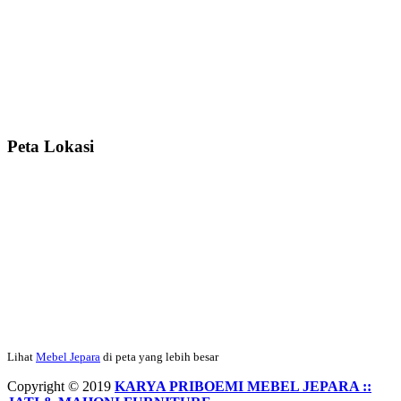
rapih, habis ini saya mau pesan lemari pajangan AP 10 j...
Ibu Meidy, Jakarta:
Paakkkk Tempat tidurnya dah sampeeee Keren
dehh Tolong buatin meja makan bulat persis sama foto y...
Peta Lokasi
Hendro Tri P – Surabaya:
Pak Mail kursi kantornya sudah sampai,
saya mengucapkan banyak terima kasih....
Ibu Asa, Cibubur:
Pak Trolynya sudah sampai tadi Makasii ya Pak...
Faried Hanriady – Tanjung Duren Jakarta Barat:
Pagi Pak Ismail,
pesanan Kamar Set 32 nya sudah saya terima tadi malam. Finishing
Lihat
Mebel Jepara
di peta yang lebih besar
duconya bagus pak,...
Copyright © 2019
KARYA PRIBOEMI MEBEL JEPARA ::