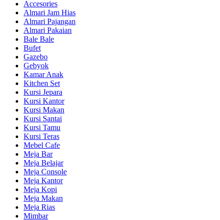
Accesories
Almari Jam Hias
Almari Pajangan
Almari Pakaian
Bale Bale
Bufet
Gazebo
Gebyok
Kamar Anak
Kitchen Set
Kursi Jepara
Kursi Kantor
Kursi Makan
Kursi Santai
Kursi Tamu
Kursi Teras
Mebel Cafe
Meja Bar
Meja Belajar
Meja Console
Meja Kantor
Meja Kopi
Meja Makan
Meja Rias
Mimbar