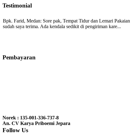
Testimonial
Bpk. Farid, Medan:
Sore pak, Tempat Tidur dan Lemari Pakaian
sudah saya terima. Ada kendala sedikit di pengiriman kare...
Mila-Bandung:
Assalamualaikum Pak, Pesanan kursi tamu, lemari,
bale2 dan kursi teras saya sudah saya terima dan p...
Pembayaran
Ibu Vina, Bogor:
Meja belajar cocok Pak, bagus dan kayu jati tua
seperti yang saya punya di rumah...
Ibu Jennita, Banjarbaru Kalimantan:
Terima kasih untuk
gebyoknya,, udah sampai,, barangnya sama dengan di foto. Gak
Norek : 135-001-336-737-8
nyesel deh beli geby...
An. CV Karya Priboemi Jepara
Follow Us
Ibu Srie – Jakarta:
Siang Pak, lemarinya dah datang Kerjaannya