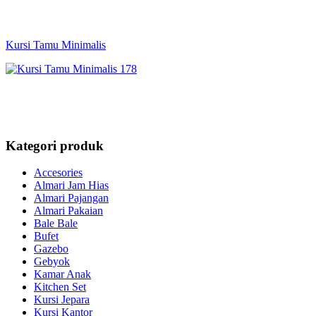
Kursi Tamu Minimalis
Kategori produk
Accesories
Almari Jam Hias
Almari Pajangan
Almari Pakaian
Bale Bale
Bufet
Gazebo
Gebyok
Kamar Anak
Kitchen Set
Kursi Jepara
Kursi Kantor