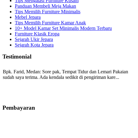
Tips Mengatasi Furniture Kusam
Panduan Membeli Meja Makan
Tips Memilih Furniture Minimalis
Mebel Jepara
Tips Memilih Furniture Kamar Anak
10+ Model Kamar Set Minimalis Modern Terbaru
Furniture Klasik Eropa
Sejarah Ukir Jepara
Sejarah Kota Jepara
Testimonial
Bpk. Farid, Medan:
Sore pak, Tempat Tidur dan Lemari Pakaian
sudah saya terima. Ada kendala sedikit di pengiriman kare...
Mila-Bandung:
Assalamualaikum Pak, Pesanan kursi tamu, lemari,
bale2 dan kursi teras saya sudah saya terima dan p...
Pembayaran
Ibu Vina, Bogor:
Meja belajar cocok Pak, bagus dan kayu jati tua
seperti yang saya punya di rumah...