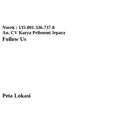
Ibu Jennita, Banjarbaru Kalimantan:
Terima kasih untuk
gebyoknya,, udah sampai,, barangnya sama dengan di foto. Gak
Norek : 135-001-336-737-8
nyesel deh beli geby...
An. CV Karya Priboemi Jepara
Follow Us
Ibu Srie – Jakarta:
Siang Pak, lemarinya dah datang Kerjaannya
rapih, habis ini saya mau pesan lemari pajangan AP 10 j...
Ibu Meidy, Jakarta:
Paakkkk Tempat tidurnya dah sampeeee Keren
dehh Tolong buatin meja makan bulat persis sama foto y...
Peta Lokasi
Hendro Tri P – Surabaya:
Pak Mail kursi kantornya sudah sampai,
saya mengucapkan banyak terima kasih....
Ibu Asa, Cibubur:
Pak Trolynya sudah sampai tadi Makasii ya Pak...