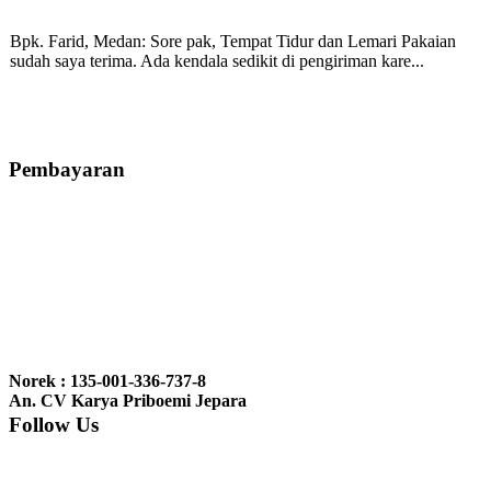
Bpk. Farid, Medan:
Sore pak, Tempat Tidur dan Lemari Pakaian
sudah saya terima. Ada kendala sedikit di pengiriman kare...
Mila-Bandung:
Assalamualaikum Pak, Pesanan kursi tamu, lemari,
bale2 dan kursi teras saya sudah saya terima dan p...
Pembayaran
Ibu Vina, Bogor:
Meja belajar cocok Pak, bagus dan kayu jati tua
seperti yang saya punya di rumah...
Ibu Jennita, Banjarbaru Kalimantan:
Terima kasih untuk
gebyoknya,, udah sampai,, barangnya sama dengan di foto. Gak
Norek : 135-001-336-737-8
nyesel deh beli geby...
An. CV Karya Priboemi Jepara
Follow Us
Ibu Srie – Jakarta:
Siang Pak, lemarinya dah datang Kerjaannya
rapih, habis ini saya mau pesan lemari pajangan AP 10 j...