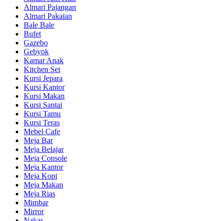
Almari Pajangan
Almari Pakaian
Bale Bale
Bufet
Gazebo
Gebyok
Kamar Anak
Kitchen Set
Kursi Jepara
Kursi Kantor
Kursi Makan
Kursi Santai
Kursi Tamu
Kursi Teras
Mebel Cafe
Meja Bar
Meja Belajar
Meja Console
Meja Kantor
Meja Kopi
Meja Makan
Meja Rias
Mimbar
Mirror
Nakas