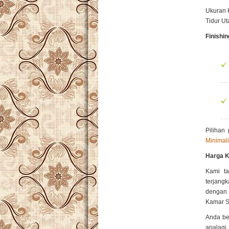
Ukuran 
Tidur Ut
Finishi
Pilihan
Minimal
Harga K
Kami t
terjang
dengan 
Kamar Se
Anda be
apalagi