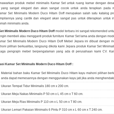
enawarkan produk mebel minimalis Kamar Set untuk ruang kamar dengan desa
 yang sangat elegant dan akan sangat cocok untuk anda terapkan pada 
amar Set Minimalis Modern Duco Hitam Doff merupakan salah satu katalog pr
ampilannya yang cantik dan elegant akan sangat pas untuk diterapkan untuk in
umah minimalis anda.
et Minimalis Modern Duco Hitam Doff
model terbaru ini sangat rekomended unt
ingin membeli atau mengganti produk furniture Kamar Set lama anda dengan mode
amar Set Minimalis Modern Duco Hitam Doff Mebel Jepara ini dibuat dengan
oni pilihan berkualitas, langsung dikota kami Jepara produk Kamar Set Minimali
naga pengrajin mebel berpengalaman yang ada di perusahaan kami CV. Kar
kasi Kamar Set Minimalis Modern Duco Hitam Doff :
Material bahan baku Kamar Set Minimalis Duco Hitam kayu mahoni pilihan berku
anda dapat memesannya dengan menggunakan kayu jati jika anda menghendaki 
Ukuran Tempat Tidur Minimalis 180 cm x 200 cm.
Ukuran Meja Nakas Minimalis P 50 cm x L 45 cm x T 60 cm.
Ukuran Meja Rias Minimalis P 110 cm x L 50 cm x T 80 cm.
Ukuran Lemari Pakaian Minimalis 6 Pintu P 310 cm x L 60 cm x T 240 cm.