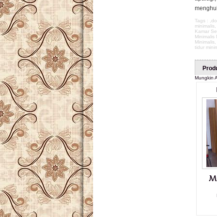
menghubu
Tags : ,
do
minimalis
Kamar Set
Minimalis
Minimalis
tidur mini
Prod
Mungkin A
M