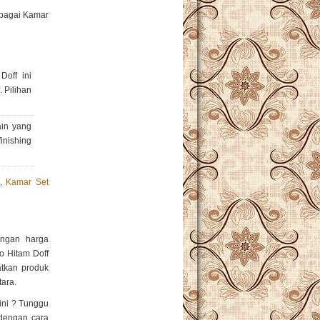
ebagai Kamar
off ini
. Pilihan
ain yang
inishing
,
Kamar Set
engan harga
o Hitam Doff
tkan produk
tara.
ini ? Tunggu
dengan cara