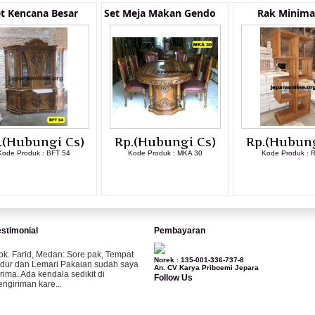
t Kencana Besar
Set Meja Makan Gendo
Rak Minimal
.(Hubungi Cs)
Rp.(Hubungi Cs)
Rp.(Hubung
Kode Produk : BFT 54
Kode Produk : MKA 30
Kode Produk : 
LIHAT DETAIL PRODUK
LIHAT DETAIL PRODUK
LIHAT DETAI
estimonial
Pembayaran
pk. Farid, Medan:
Sore pak, Tempat
Norek : 135-001-336-737-8
idur dan Lemari Pakaian sudah saya
An. CV Karya Priboemi Jepara
erima. Ada kendala sedikit di
Follow Us
engiriman kare...