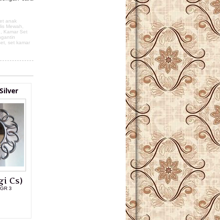
et anak
lis Mewah
,
u
,
Kamar Set
gantin
set
,
set kamar
Silver
i Cs)
FGR 3
L PRODUK