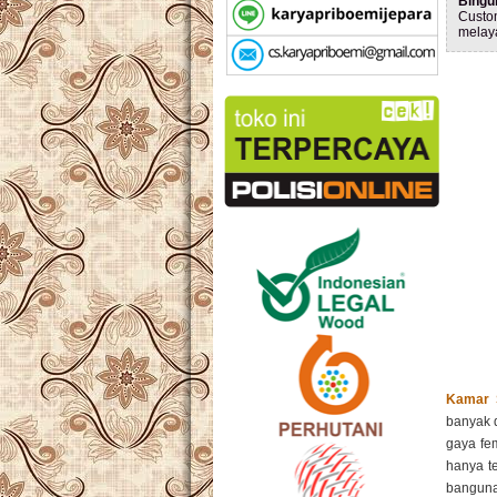
Bingu
Custo
melay
Kamar 
banyak d
gaya fe
hanya t
banguna