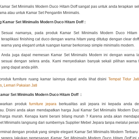
Kamar Set Minimalis Modern Duco Hitam Doff sangat pas untuk anda terapkan s
ama atau untuk Kamar Set Pengantin Minimalis.
ng Kamar Set Minimalis Modern Duco Hitam Doff :
Sesuai namanya, pada produk Kamar Set Minimalis Modern Duco Hitam D
teraplikasi finishing cat duco dengan warna hitam yang ditutup dengan clear doff
warna yang elegant untuk ruangan kamar berkonsep simple minimalis modern.
Anda juga dapat memesan Kamar Set Minimalis Modern ini dengan warna l
sesuai dengan selera anda. Kami menyediakan banyak sekali pilihan warna f
yang dapat anda pilih.
 produk furniture ruang kamar lainnya dapat anda lihat disini
Tempat Tidur Jati
is
,
Lemari Pakaian Jati
amar Set Minimalis Modern Duco Hitam Doff :
awarkan produk
furniture jepara
berkualitas asli jepara ini kepada anda d
kau. Disini anda akan mendapatkan harga Jual Kamar Set Minimalis Modern Duc
harga murah. Kenapa kami berani bilang murah ? Karena anda akan mendapa
t Minimalis langsung dari sumbernya Supplier Mebel Jepara tanpa melalui peran
rminat dengan produk yang simple elegant Kamar Set Minimalis Modern Terbaru 
, segera lakukan pemesanan
Kamar Set Minimalis Modern Duco Hitam Doff
ini 