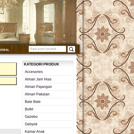
MONIAL
KATEGORI PRODUK
Accesories
Almari Jam Hias
Almari Pajangan
Almari Pakaian
Bale Bale
Bufet
Gazebo
Gebyok
Kamar Anak