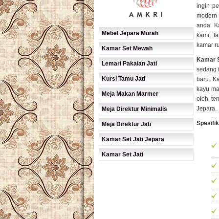
ingin p
modern
anda. K
Mebel Jepara Murah
kami, t
kamar r
Kamar Set Mewah
Kamar S
Lemari Pakaian Jati
sedang 
Kursi Tamu Jati
baru. K
kayu mah
Meja Makan Marmer
oleh te
Jepara.
Meja Direktur Minimalis
Spesifi
Meja Direktur Jati
Kamar Set Jati Jepara
Kamar Set Jati