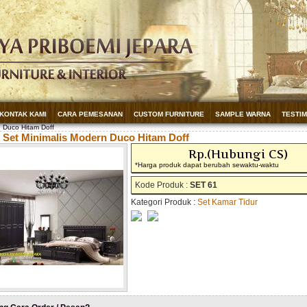
KONTAK KAMI
CARA PEMESANAN
CUSTOM FURNITURE
SAMPLE WARNA
TESTI
 Duco Hitam Doff
Set Minimalis Modern Duco Hitam Doff
Rp.(Hubungi CS)
*Harga produk dapat berubah sewaktu-waktu
Kode Produk :
SET 61
Kategori Produk :
Set Kamar Tidur