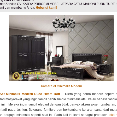
ng Cara Order / Pesan?
mer Service CV. KARYA PRIBOEMI MEBEL JEPARA JATI & MAHONI FURNITURE s
ani dan membantu Anda.
Hubungi kami!
Kamar Set Minimalis Modern
Set Minimalis Modern Duco Hitam Doff
– Diera yang serba modern seperti s
ari masyarakat yang ingin tampil pebih simple minimalis atau kalau bahasa fashi
minin. Mereka ingin tampil elegant dengan tidak banyak aksen aksen tambahan, d
erjadi pada fashion. Sekarang furniture pun berkembang ke arah sana, dari mul
n bergaya minimalis seperti saat ini. Pada kali ini kami sebagai produsen
toko 