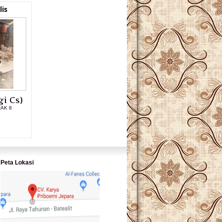
is
i Cs)
RAK 8
L PRODUK
Peta Lokasi