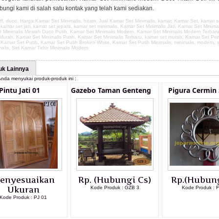
ngi kami di salah satu kontak yang telah kami sediakan.
ff
,
duco
,
Harga Kamar Set Minimalis
,
hitam
,
Jual Kamar Set Minimalis
,
kamar
,
Kamar Set
,
kamar s
,
kamar set jati
,
kamar set jepara
,
kamar set minimalis
,
Kamar Set Minimalis Jati
,
Kamar Set Minima
 Minimalis Mewah Duco Putih
,
Kamar Set Minimalis Modern
,
Kamar Set Minimalis Modern Terbar
 Murah
,
Kamar Set Minimalis Putih
,
Kamar Set Minimalis Terbaru
,
kamar set murah
,
Kamar Set Pen
,
Kamar Set Putih
,
Kamar Set Putih Broken White
,
Kamar Set Putih Minimalis
,
minimalis
,
modern
,
malis
,
Set Kamar Tidur Minimalis Modern
uk Lainnya
nda menyukai produk-produk ini :
Pintu Jati 01
Gazebo Taman Genteng
Pigura Cermin 
enyesuaikan
Rp. (Hubungi Cs)
Rp.(Hubung
Ukuran
Kode Produk : GZB 3
Kode Produk : 
Kode Produk : PJ 01
LIHAT DETAIL PRODUK
LIHAT DETAI
LIHAT DETAIL PRODUK