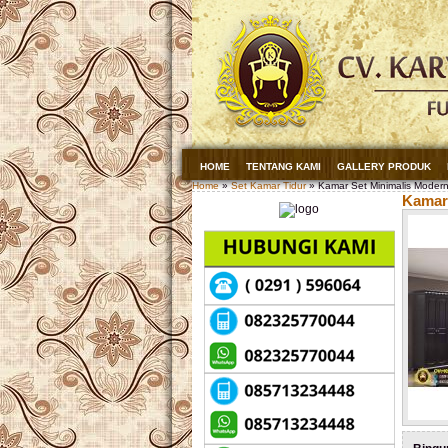
HOME
TENTANG KAMI
GALLERY PRODUK
Home
»
Set Kamar Tidur
» Kamar Set Minimalis Modern
Kamar 