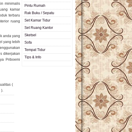
in minimalis
Pintu Rumah
ruang kamar
Rak Buku / Sepatu
oduk terbaru
Set Kamar Tidur
terior ruang
Set Ruang Kantor
Sketsel
uk anda yang
l yang lebih
Sofa
 menggunakan
Tempat Tidur
s dikerjakan
Tips & Info
ya Priboemi
alitas (
).