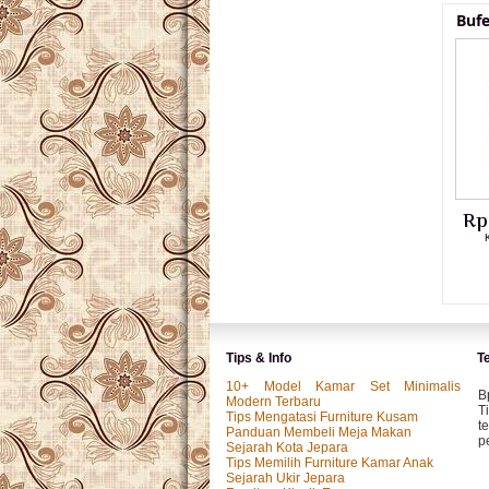
Bufe
Rp
Tips & Info
T
10+ Model Kamar Set Minimalis
B
Modern Terbaru
T
Tips Mengatasi Furniture Kusam
t
Panduan Membeli Meja Makan
p
Sejarah Kota Jepara
Tips Memilih Furniture Kamar Anak
Sejarah Ukir Jepara