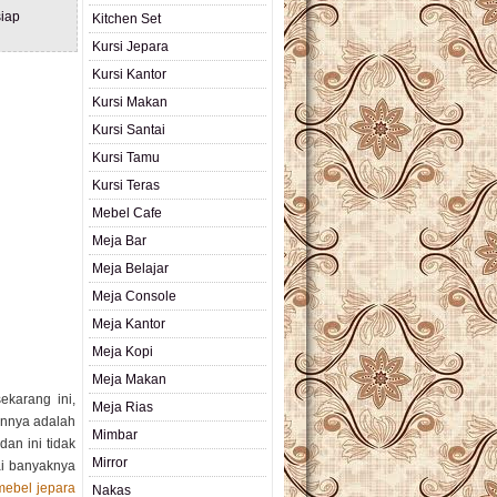
iap
Kitchen Set
Kursi Jepara
Kursi Kantor
Kursi Makan
Kursi Santai
Kursi Tamu
Kursi Teras
Mebel Cafe
Meja Bar
Meja Belajar
Meja Console
Meja Kantor
Meja Kopi
Meja Makan
ekarang ini,
Meja Rias
onnya adalah
Mimbar
an ini tidak
Mirror
ai banyaknya
mebel jepara
Nakas