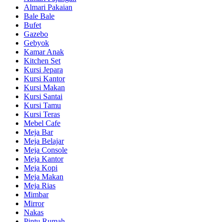
Almari Pakaian
Bale Bale
Bufet
Gazebo
Gebyok
Kamar Anak
Kitchen Set
Kursi Jepara
Kursi Kantor
Kursi Makan
Kursi Santai
Kursi Tamu
Kursi Teras
Mebel Cafe
Meja Bar
Meja Belajar
Meja Console
Meja Kantor
Meja Kopi
Meja Makan
Meja Rias
Mimbar
Mirror
Nakas
Pintu Rumah