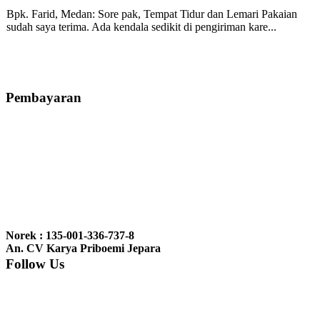
Bpk. Farid, Medan:
Sore pak, Tempat Tidur dan Lemari Pakaian
sudah saya terima. Ada kendala sedikit di pengiriman kare...
Mila-Bandung:
Assalamualaikum Pak, Pesanan kursi tamu, lemari,
bale2 dan kursi teras saya sudah saya terima dan p...
Pembayaran
Ibu Vina, Bogor:
Meja belajar cocok Pak, bagus dan kayu jati tua
seperti yang saya punya di rumah...
Ibu Jennita, Banjarbaru Kalimantan:
Terima kasih untuk
gebyoknya,, udah sampai,, barangnya sama dengan di foto. Gak
Norek : 135-001-336-737-8
nyesel deh beli geby...
An. CV Karya Priboemi Jepara
Follow Us
Ibu Srie – Jakarta:
Siang Pak, lemarinya dah datang Kerjaannya
rapih, habis ini saya mau pesan lemari pajangan AP 10 j...