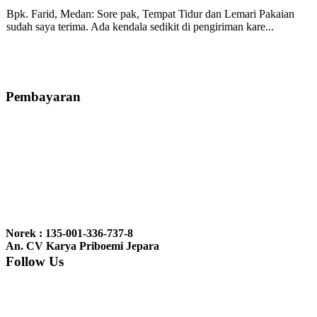
Bpk. Farid, Medan:
Sore pak, Tempat Tidur dan Lemari Pakaian
sudah saya terima. Ada kendala sedikit di pengiriman kare...
Mila-Bandung:
Assalamualaikum Pak, Pesanan kursi tamu, lemari,
bale2 dan kursi teras saya sudah saya terima dan p...
Pembayaran
Ibu Vina, Bogor:
Meja belajar cocok Pak, bagus dan kayu jati tua
seperti yang saya punya di rumah...
Ibu Jennita, Banjarbaru Kalimantan:
Terima kasih untuk
gebyoknya,, udah sampai,, barangnya sama dengan di foto. Gak
Norek : 135-001-336-737-8
nyesel deh beli geby...
An. CV Karya Priboemi Jepara
Follow Us
Ibu Srie – Jakarta:
Siang Pak, lemarinya dah datang Kerjaannya
rapih, habis ini saya mau pesan lemari pajangan AP 10 j...