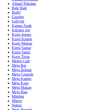
Almari Pakaian
Bale Bale
Bufet
Gazebo
Gebyok
Kamar Anak
Kitchen Set
Kursi Jepara
Kursi Kantor
Kursi Makan
Kursi Santai
Kursi Tamu
Kursi Teras
Mebel Cafe
Meja Bar
Meja Belajar
Meja Console
Meja Kantor
Meja Kopi
Meja Makan
Meja Rias
Mimbar
Mirror
Nakas
Pintu Rumah