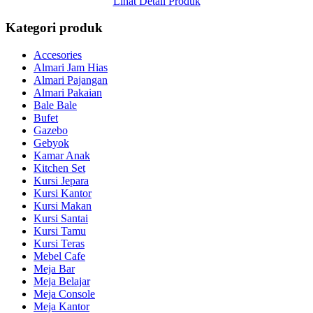
Lihat Detail Produk
Kategori produk
Accesories
Almari Jam Hias
Almari Pajangan
Almari Pakaian
Bale Bale
Bufet
Gazebo
Gebyok
Kamar Anak
Kitchen Set
Kursi Jepara
Kursi Kantor
Kursi Makan
Kursi Santai
Kursi Tamu
Kursi Teras
Mebel Cafe
Meja Bar
Meja Belajar
Meja Console
Meja Kantor