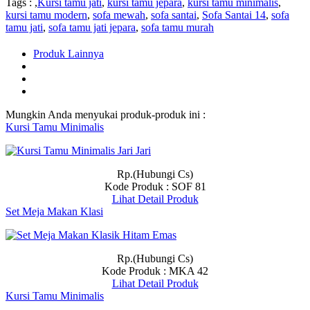
Tags : ,
Kursi tamu jati
,
kursi tamu jepara
,
kursi tamu minimalis
,
kursi tamu modern
,
sofa mewah
,
sofa santai
,
Sofa Santai 14
,
sofa
tamu jati
,
sofa tamu jati jepara
,
sofa tamu murah
Produk Lainnya
Mungkin Anda menyukai produk-produk ini :
Kursi Tamu Minimalis
Rp.(Hubungi Cs)
Kode Produk : SOF 81
Lihat Detail Produk
Set Meja Makan Klasi
Rp.(Hubungi Cs)
Kode Produk : MKA 42
Lihat Detail Produk
Kursi Tamu Minimalis