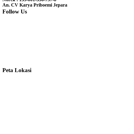
nyesel deh beli geby...
An. CV Karya Priboemi Jepara
Follow Us
Ibu Srie – Jakarta:
Siang Pak, lemarinya dah datang Kerjaannya
rapih, habis ini saya mau pesan lemari pajangan AP 10 j...
Ibu Meidy, Jakarta:
Paakkkk Tempat tidurnya dah sampeeee Keren
dehh Tolong buatin meja makan bulat persis sama foto y...
Peta Lokasi
Hendro Tri P – Surabaya:
Pak Mail kursi kantornya sudah sampai,
saya mengucapkan banyak terima kasih....
Ibu Asa, Cibubur:
Pak Trolynya sudah sampai tadi Makasii ya Pak...
Faried Hanriady – Tanjung Duren Jakarta Barat:
Pagi Pak Ismail,