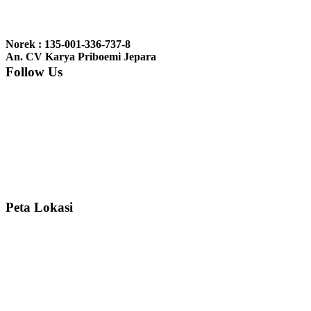
Ibu Jennita, Banjarbaru Kalimantan:
Terima kasih untuk
gebyoknya,, udah sampai,, barangnya sama dengan di foto. Gak
Norek : 135-001-336-737-8
nyesel deh beli geby...
An. CV Karya Priboemi Jepara
Follow Us
Ibu Srie – Jakarta:
Siang Pak, lemarinya dah datang Kerjaannya
rapih, habis ini saya mau pesan lemari pajangan AP 10 j...
Ibu Meidy, Jakarta:
Paakkkk Tempat tidurnya dah sampeeee Keren
dehh Tolong buatin meja makan bulat persis sama foto y...
Peta Lokasi
Hendro Tri P – Surabaya:
Pak Mail kursi kantornya sudah sampai,
saya mengucapkan banyak terima kasih....
Ibu Asa, Cibubur:
Pak Trolynya sudah sampai tadi Makasii ya Pak...