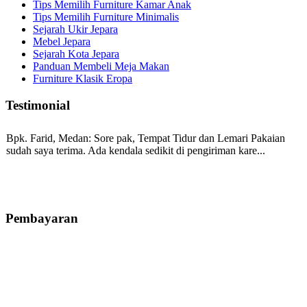
Tips Memilih Furniture Kamar Anak
Tips Memilih Furniture Minimalis
Sejarah Ukir Jepara
Mebel Jepara
Sejarah Kota Jepara
Panduan Membeli Meja Makan
Furniture Klasik Eropa
Testimonial
Bpk. Farid, Medan:
Sore pak, Tempat Tidur dan Lemari Pakaian
sudah saya terima. Ada kendala sedikit di pengiriman kare...
Mila-Bandung:
Assalamualaikum Pak, Pesanan kursi tamu, lemari,
bale2 dan kursi teras saya sudah saya terima dan p...
Pembayaran
Ibu Vina, Bogor:
Meja belajar cocok Pak, bagus dan kayu jati tua
seperti yang saya punya di rumah...