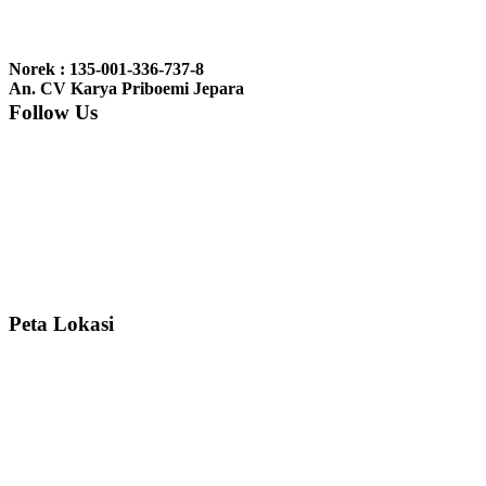
Ibu Jennita, Banjarbaru Kalimantan:
Terima kasih untuk
gebyoknya,, udah sampai,, barangnya sama dengan di foto. Gak
Norek : 135-001-336-737-8
nyesel deh beli geby...
An. CV Karya Priboemi Jepara
Follow Us
Ibu Srie – Jakarta:
Siang Pak, lemarinya dah datang Kerjaannya
rapih, habis ini saya mau pesan lemari pajangan AP 10 j...
Ibu Meidy, Jakarta:
Paakkkk Tempat tidurnya dah sampeeee Keren
dehh Tolong buatin meja makan bulat persis sama foto y...
Peta Lokasi
Hendro Tri P – Surabaya:
Pak Mail kursi kantornya sudah sampai,
saya mengucapkan banyak terima kasih....
Ibu Asa, Cibubur:
Pak Trolynya sudah sampai tadi Makasii ya Pak...