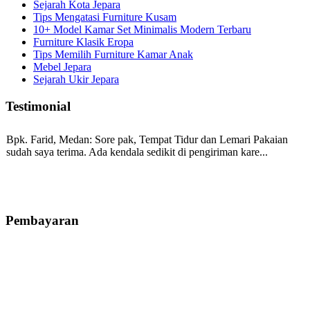
Sejarah Kota Jepara
Tips Mengatasi Furniture Kusam
10+ Model Kamar Set Minimalis Modern Terbaru
Furniture Klasik Eropa
Tips Memilih Furniture Kamar Anak
Mebel Jepara
Sejarah Ukir Jepara
Testimonial
Bpk. Farid, Medan:
Sore pak, Tempat Tidur dan Lemari Pakaian
sudah saya terima. Ada kendala sedikit di pengiriman kare...
Mila-Bandung:
Assalamualaikum Pak, Pesanan kursi tamu, lemari,
bale2 dan kursi teras saya sudah saya terima dan p...
Pembayaran
Ibu Vina, Bogor:
Meja belajar cocok Pak, bagus dan kayu jati tua
seperti yang saya punya di rumah...