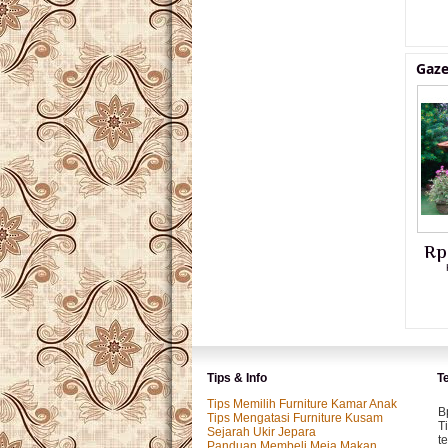
Gaze
Rp
Tips & Info
T
Tips Memilih Furniture Kamar Anak
B
Tips Mengatasi Furniture Kusam
T
Sejarah Ukir Jepara
t
Panduan Membeli Meja Makan