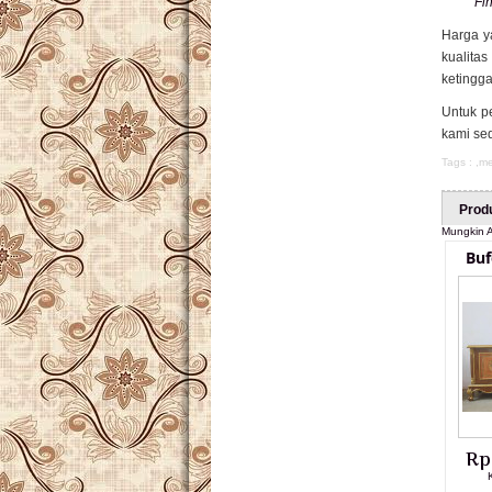
Fi
Harga y
kualitas
ketingga
Untuk 
kami se
Tags : ,
me
Prod
Mungkin A
Buf
Rp