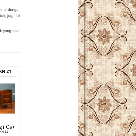
esuai dengan
uk, juga tak
k yang telah
KN 21
i Cs)
MKN 21