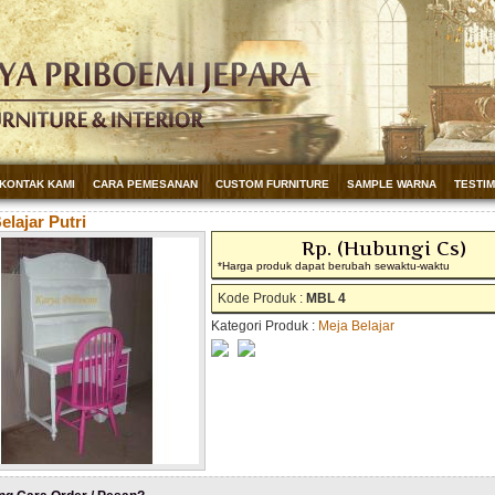
KONTAK KAMI
CARA PEMESANAN
CUSTOM FURNITURE
SAMPLE WARNA
TESTI
elajar Putri
Rp. (Hubungi Cs)
*Harga produk dapat berubah sewaktu-waktu
Kode Produk :
MBL 4
Kategori Produk :
Meja Belajar