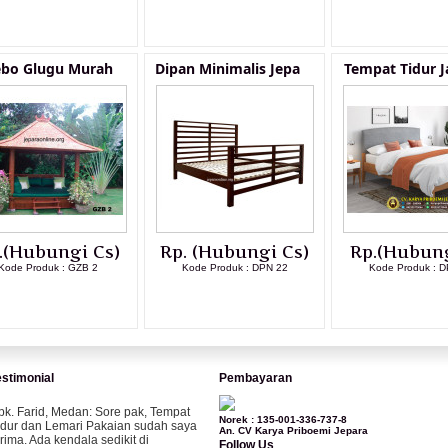
LIHAT DETAIL PRODUK
LIHAT DETAIL PRODUK
LIHAT DETAI
bo Glugu Murah
Dipan Minimalis Jepa
Tempat Tidur J
.(Hubungi Cs)
Rp. (Hubungi Cs)
Rp.(Hubung
Kode Produk : GZB 2
Kode Produk : DPN 22
Kode Produk : D
LIHAT DETAIL PRODUK
LIHAT DETAIL PRODUK
LIHAT DETAI
estimonial
Pembayaran
pk. Farid, Medan:
Sore pak, Tempat
Norek : 135-001-336-737-8
idur dan Lemari Pakaian sudah saya
An. CV Karya Priboemi Jepara
erima. Ada kendala sedikit di
Follow Us