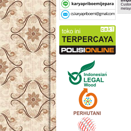
Bingu
Custo
melay