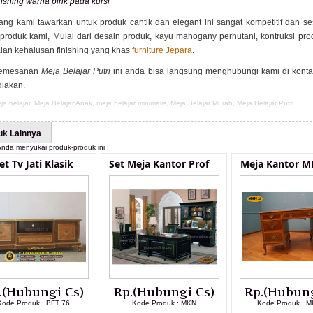
nishing warna pink pada kursi
ang kami tawarkan untuk produk cantik dan elegant ini sangat kompetitif dan s
 produk kami, Mulai dari desain produk, kayu mahogany perhutani, kontruksi prod
lan kehalusan finishing yang khas
furniture Jepara
.
pemesanan
Meja Belajar Putri
ini anda bisa langsung menghubungi kami di konta
diakan.
ja belajar
,
Meja Belajar Anak
,
meja belajar minimalis
,
Meja Belajar Murah
,
Meja Belajar Putri
uk Lainnya
nda menyukai produk-produk ini :
et Tv Jati Klasik
Set Meja Kantor Prof
Meja Kantor M
.(Hubungi Cs)
Rp.(Hubungi Cs)
Rp.(Hubung
Kode Produk : BFT 76
Kode Produk : MKN
Kode Produk : 