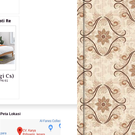
L PRODUK
ati Re
i Cs)
PN 61
L PRODUK
Peta Lokasi