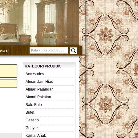
MONIAL
KATEGORI PRODUK
Accesories
Almari Jam Hias
Almari Pajangan
Almari Pakaian
Bale Bale
Bufet
Gazebo
Gebyok
Kamar Anak