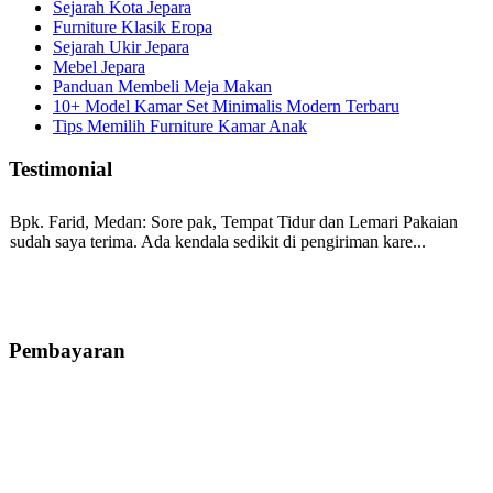
Sejarah Kota Jepara
Furniture Klasik Eropa
Sejarah Ukir Jepara
Mebel Jepara
Panduan Membeli Meja Makan
10+ Model Kamar Set Minimalis Modern Terbaru
Tips Memilih Furniture Kamar Anak
Testimonial
Bpk. Farid, Medan:
Sore pak, Tempat Tidur dan Lemari Pakaian
sudah saya terima. Ada kendala sedikit di pengiriman kare...
Mila-Bandung:
Assalamualaikum Pak, Pesanan kursi tamu, lemari,
bale2 dan kursi teras saya sudah saya terima dan p...
Pembayaran
Ibu Vina, Bogor:
Meja belajar cocok Pak, bagus dan kayu jati tua
seperti yang saya punya di rumah...