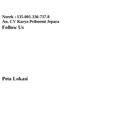
Ibu Jennita, Banjarbaru Kalimantan:
Terima kasih untuk
gebyoknya,, udah sampai,, barangnya sama dengan di foto. Gak
Norek : 135-001-336-737-8
nyesel deh beli geby...
An. CV Karya Priboemi Jepara
Follow Us
Ibu Srie – Jakarta:
Siang Pak, lemarinya dah datang Kerjaannya
rapih, habis ini saya mau pesan lemari pajangan AP 10 j...
Ibu Meidy, Jakarta:
Paakkkk Tempat tidurnya dah sampeeee Keren
dehh Tolong buatin meja makan bulat persis sama foto y...
Peta Lokasi
Hendro Tri P – Surabaya:
Pak Mail kursi kantornya sudah sampai,
saya mengucapkan banyak terima kasih....
Ibu Asa, Cibubur:
Pak Trolynya sudah sampai tadi Makasii ya Pak...