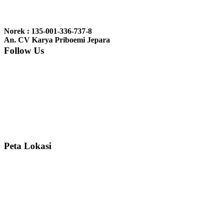
Ibu Jennita, Banjarbaru Kalimantan:
Terima kasih untuk
gebyoknya,, udah sampai,, barangnya sama dengan di foto. Gak
Norek : 135-001-336-737-8
nyesel deh beli geby...
An. CV Karya Priboemi Jepara
Follow Us
Ibu Srie – Jakarta:
Siang Pak, lemarinya dah datang Kerjaannya
rapih, habis ini saya mau pesan lemari pajangan AP 10 j...
Ibu Meidy, Jakarta:
Paakkkk Tempat tidurnya dah sampeeee Keren
dehh Tolong buatin meja makan bulat persis sama foto y...
Peta Lokasi
Hendro Tri P – Surabaya:
Pak Mail kursi kantornya sudah sampai,
saya mengucapkan banyak terima kasih....
Ibu Asa, Cibubur:
Pak Trolynya sudah sampai tadi Makasii ya Pak...