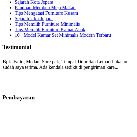
Sejarah Kota Jepara
Panduan Membeli Meja Makan
Tips Mengatasi Furniture Kusam
Sejarah Ukir Jepara
Tips Memilih Furniture Minimalis
Tips Memilih Furniture Kamar Anak
10+ Model Kamar Set Minimalis Modern Terbaru
Testimonial
Bpk. Farid, Medan:
Sore pak, Tempat Tidur dan Lemari Pakaian
sudah saya terima. Ada kendala sedikit di pengiriman kare...
Mila-Bandung:
Assalamualaikum Pak, Pesanan kursi tamu, lemari,
bale2 dan kursi teras saya sudah saya terima dan p...
Pembayaran
Ibu Vina, Bogor:
Meja belajar cocok Pak, bagus dan kayu jati tua
seperti yang saya punya di rumah...