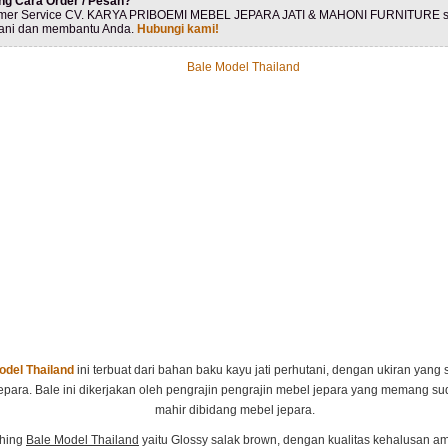
ng Cara Order / Pesan?
mer Service CV. KARYA PRIBOEMI MEBEL JEPARA JATI & MAHONI FURNITURE s
ani dan membantu Anda.
Hubungi kami!
odel Thailand
ini terbuat dari bahan baku kayu jati perhutani, dengan ukiran yang
jepara. Bale ini dikerjakan oleh pengrajin pengrajin mebel jepara yang memang su
mahir dibidang mebel jepara.
shing
Bale Model Thailand
yaitu Glossy salak brown, dengan kualitas kehalusan a