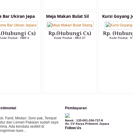
 Bar Ukiran Jepa
Meja Makan Bulat Sil
Kursi Goyang J
.(Hubungi Cs)
Rp.(Hubungi Cs)
Rp. (Hubun
Kode Produk : HBR 4
Kode Produk : MKA 37
Kode Produk : K
LIHAT DETAIL PRODUK
LIHAT DETAIL PRODUK
LIHAT DETAI
estimonial
Pembayaran
pk. Farid, Medan:
Sore pak, Tempat
Norek : 135-001-336-737-8
idur dan Lemari Pakaian sudah saya
An. CV Karya Priboemi Jepara
erima. Ada kendala sedikit di
Follow Us
engiriman kare...