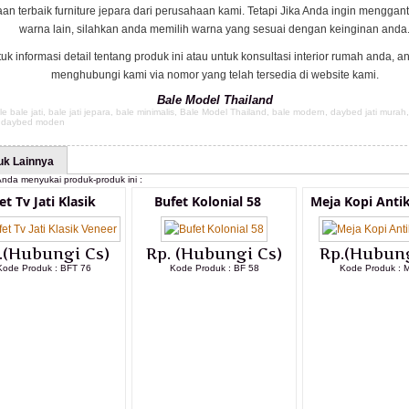
n terbaik furniture jepara dari perusahaan kami. Tetapi Jika Anda ingin menggan
warna lain, silahkan anda memilih warna yang sesuai dengan keinginan anda
uk informasi detail tentang produk ini atau untuk konsultasi interior rumah anda, a
menghubungi kami via nomor yang telah tersedia di website kami.
Bale Model Thailand
le bale jati
,
bale jati jepara
,
bale minimalis
,
Bale Model Thailand
,
bale modern
,
daybed jati murah
,
daybed moden
uk Lainnya
nda menyukai produk-produk ini :
et Tv Jati Klasik
Bufet Kolonial 58
Meja Kopi Anti
.(Hubungi Cs)
Rp. (Hubungi Cs)
Rp.(Hubung
Kode Produk : BFT 76
Kode Produk : BF 58
Kode Produk : 
LIHAT DETAIL PRODUK
LIHAT DETAIL PRODUK
LIHAT DETAI