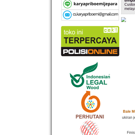
Bingu
Custo
melay
Bale M
ukiran 
Fini