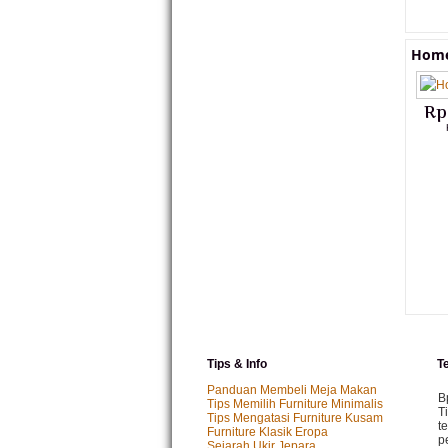
Home
Rp
Tips & Info
T
Panduan Membeli Meja Makan
B
Tips Memilih Furniture Minimalis
T
Tips Mengatasi Furniture Kusam
t
Furniture Klasik Eropa
p
Sejarah Ukir Jepara