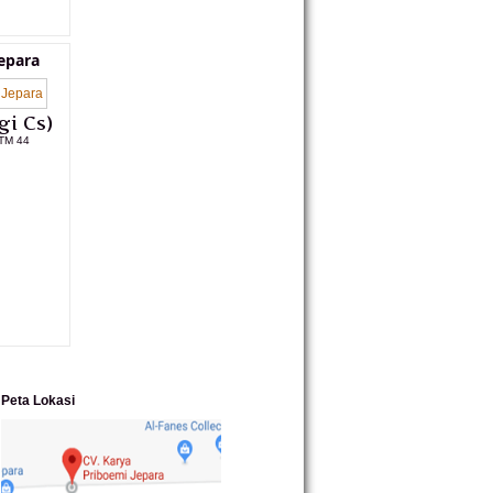
epara
gi Cs)
TM 44
L PRODUK
Peta Lokasi