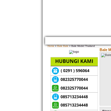
HOME
TENTANG KAMI
GALLERY PRODUK
Home
»
Bale Bale
» Bale Model Thailand
Bale M