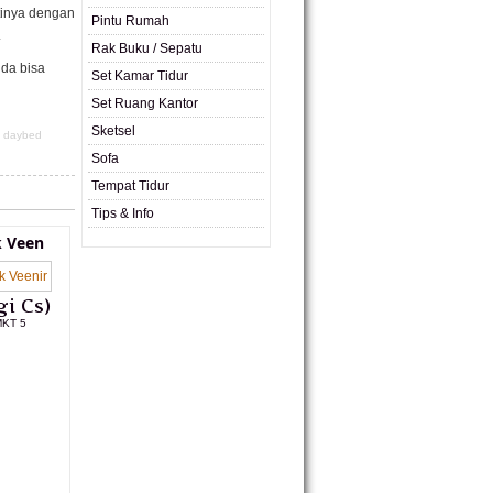
tinya dengan
Pintu Rumah
.
Rak Buku / Sepatu
nda bisa
Set Kamar Tidur
Set Ruang Kantor
Sketsel
,
daybed
Sofa
Tempat Tidur
Tips & Info
k Veen
i Cs)
MKT 5
L PRODUK