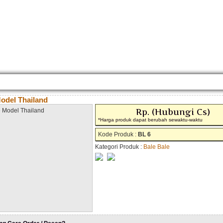
KONTAK KAMI
CARA PEMESANAN
CUSTOM FURNITURE
SAMPLE WARNA
TESTI
odel Thailand
Rp. (Hubungi Cs)
*Harga produk dapat berubah sewaktu-waktu
Kode Produk :
BL 6
Kategori Produk :
Bale Bale