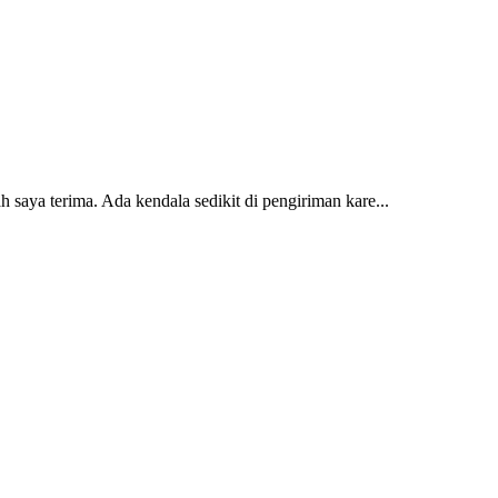
 saya terima. Ada kendala sedikit di pengiriman kare...
2 dan kursi teras saya sudah saya terima dan p...
erti yang saya punya di rumah...