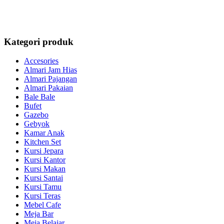
Kategori produk
Accesories
Almari Jam Hias
Almari Pajangan
Almari Pakaian
Bale Bale
Bufet
Gazebo
Gebyok
Kamar Anak
Kitchen Set
Kursi Jepara
Kursi Kantor
Kursi Makan
Kursi Santai
Kursi Tamu
Kursi Teras
Mebel Cafe
Meja Bar
Meja Belajar