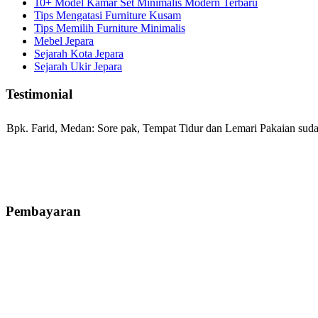
10+ Model Kamar Set Minimalis Modern Terbaru
Tips Mengatasi Furniture Kusam
Tips Memilih Furniture Minimalis
Mebel Jepara
Sejarah Kota Jepara
Sejarah Ukir Jepara
Testimonial
Bpk. Farid, Medan:
Sore pak, Tempat Tidur dan Lemari Pakaian sudah
Mila-Bandung:
Assalamualaikum Pak, Pesanan kursi tamu, lemari, bale
Pembayaran
Ibu Vina, Bogor:
Meja belajar cocok Pak, bagus dan kayu jati tua sep