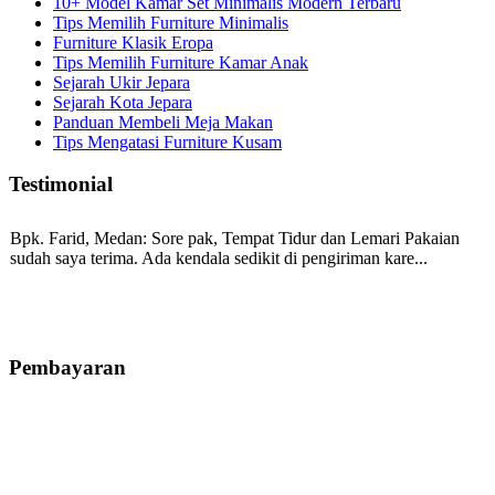
10+ Model Kamar Set Minimalis Modern Terbaru
Tips Memilih Furniture Minimalis
Furniture Klasik Eropa
Tips Memilih Furniture Kamar Anak
Sejarah Ukir Jepara
Sejarah Kota Jepara
Panduan Membeli Meja Makan
Tips Mengatasi Furniture Kusam
Testimonial
Bpk. Farid, Medan:
Sore pak, Tempat Tidur dan Lemari Pakaian
sudah saya terima. Ada kendala sedikit di pengiriman kare...
Mila-Bandung:
Assalamualaikum Pak, Pesanan kursi tamu, lemari,
bale2 dan kursi teras saya sudah saya terima dan p...
Pembayaran
Ibu Vina, Bogor:
Meja belajar cocok Pak, bagus dan kayu jati tua
seperti yang saya punya di rumah...