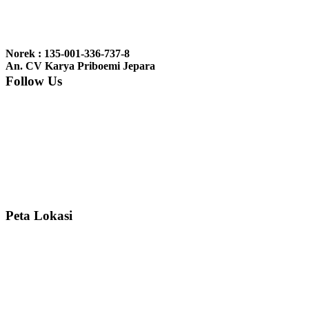
Ibu Jennita, Banjarbaru Kalimantan:
Terima kasih untuk
gebyoknya,, udah sampai,, barangnya sama dengan di foto. Gak
Norek : 135-001-336-737-8
nyesel deh beli geby...
An. CV Karya Priboemi Jepara
Follow Us
Ibu Srie – Jakarta:
Siang Pak, lemarinya dah datang Kerjaannya
rapih, habis ini saya mau pesan lemari pajangan AP 10 j...
Ibu Meidy, Jakarta:
Paakkkk Tempat tidurnya dah sampeeee Keren
dehh Tolong buatin meja makan bulat persis sama foto y...
Peta Lokasi
Hendro Tri P – Surabaya:
Pak Mail kursi kantornya sudah sampai,
saya mengucapkan banyak terima kasih....
Ibu Asa, Cibubur:
Pak Trolynya sudah sampai tadi Makasii ya Pak...