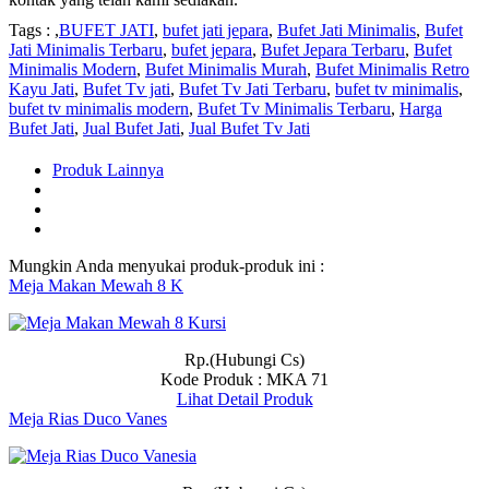
Tags : ,
BUFET JATI
,
bufet jati jepara
,
Bufet Jati Minimalis
,
Bufet
Jati Minimalis Terbaru
,
bufet jepara
,
Bufet Jepara Terbaru
,
Bufet
Minimalis Modern
,
Bufet Minimalis Murah
,
Bufet Minimalis Retro
Kayu Jati
,
Bufet Tv jati
,
Bufet Tv Jati Terbaru
,
bufet tv minimalis
,
bufet tv minimalis modern
,
Bufet Tv Minimalis Terbaru
,
Harga
Bufet Jati
,
Jual Bufet Jati
,
Jual Bufet Tv Jati
Produk Lainnya
Mungkin Anda menyukai produk-produk ini :
Meja Makan Mewah 8 K
Rp.(Hubungi Cs)
Kode Produk : MKA 71
Lihat Detail Produk
Meja Rias Duco Vanes