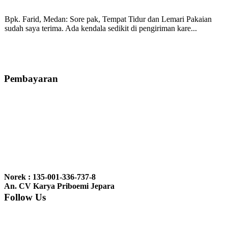
Bpk. Farid, Medan:
Sore pak, Tempat Tidur dan Lemari Pakaian
sudah saya terima. Ada kendala sedikit di pengiriman kare...
Mila-Bandung:
Assalamualaikum Pak, Pesanan kursi tamu, lemari,
bale2 dan kursi teras saya sudah saya terima dan p...
Pembayaran
Ibu Vina, Bogor:
Meja belajar cocok Pak, bagus dan kayu jati tua
seperti yang saya punya di rumah...
Ibu Jennita, Banjarbaru Kalimantan:
Terima kasih untuk
gebyoknya,, udah sampai,, barangnya sama dengan di foto. Gak
Norek : 135-001-336-737-8
nyesel deh beli geby...
An. CV Karya Priboemi Jepara
Follow Us
Ibu Srie – Jakarta:
Siang Pak, lemarinya dah datang Kerjaannya
rapih, habis ini saya mau pesan lemari pajangan AP 10 j...