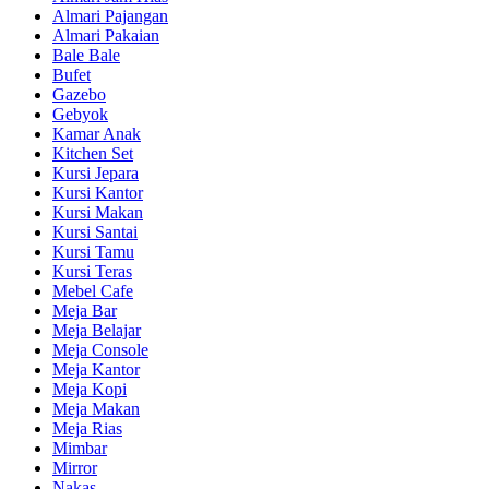
Almari Pajangan
Almari Pakaian
Bale Bale
Bufet
Gazebo
Gebyok
Kamar Anak
Kitchen Set
Kursi Jepara
Kursi Kantor
Kursi Makan
Kursi Santai
Kursi Tamu
Kursi Teras
Mebel Cafe
Meja Bar
Meja Belajar
Meja Console
Meja Kantor
Meja Kopi
Meja Makan
Meja Rias
Mimbar
Mirror
Nakas