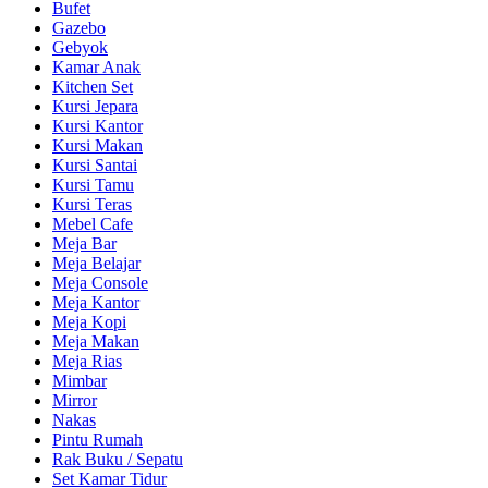
Bufet
Gazebo
Gebyok
Kamar Anak
Kitchen Set
Kursi Jepara
Kursi Kantor
Kursi Makan
Kursi Santai
Kursi Tamu
Kursi Teras
Mebel Cafe
Meja Bar
Meja Belajar
Meja Console
Meja Kantor
Meja Kopi
Meja Makan
Meja Rias
Mimbar
Mirror
Nakas
Pintu Rumah
Rak Buku / Sepatu
Set Kamar Tidur