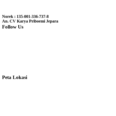
Ibu Jennita, Banjarbaru Kalimantan:
Terima kasih untuk
gebyoknya,, udah sampai,, barangnya sama dengan di foto. Gak
Norek : 135-001-336-737-8
nyesel deh beli geby...
An. CV Karya Priboemi Jepara
Follow Us
Ibu Srie – Jakarta:
Siang Pak, lemarinya dah datang Kerjaannya
rapih, habis ini saya mau pesan lemari pajangan AP 10 j...
Ibu Meidy, Jakarta:
Paakkkk Tempat tidurnya dah sampeeee Keren
dehh Tolong buatin meja makan bulat persis sama foto y...
Peta Lokasi
Hendro Tri P – Surabaya:
Pak Mail kursi kantornya sudah sampai,
saya mengucapkan banyak terima kasih....
Ibu Asa, Cibubur:
Pak Trolynya sudah sampai tadi Makasii ya Pak...