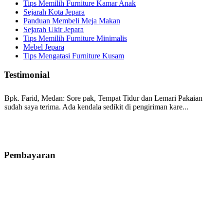
Tips Memilih Furniture Kamar Anak
Sejarah Kota Jepara
Panduan Membeli Meja Makan
Sejarah Ukir Jepara
Tips Memilih Furniture Minimalis
Mebel Jepara
Tips Mengatasi Furniture Kusam
Testimonial
Bpk. Farid, Medan:
Sore pak, Tempat Tidur dan Lemari Pakaian
sudah saya terima. Ada kendala sedikit di pengiriman kare...
Mila-Bandung:
Assalamualaikum Pak, Pesanan kursi tamu, lemari,
bale2 dan kursi teras saya sudah saya terima dan p...
Pembayaran
Ibu Vina, Bogor:
Meja belajar cocok Pak, bagus dan kayu jati tua
seperti yang saya punya di rumah...