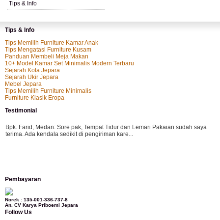
Tips & Info
Tips & Info
Tips Memilih Furniture Kamar Anak
Tips Mengatasi Furniture Kusam
Panduan Membeli Meja Makan
10+ Model Kamar Set Minimalis Modern Terbaru
Sejarah Kota Jepara
Sejarah Ukir Jepara
Mebel Jepara
Tips Memilih Furniture Minimalis
Furniture Klasik Eropa
Testimonial
Bpk. Farid, Medan:
Sore pak, Tempat Tidur dan Lemari Pakaian sudah saya
terima. Ada kendala sedikit di pengiriman kare...
Mila-Bandung:
Assalamualaikum Pak, Pesanan kursi tamu, lemari, bale2 dan
Pembayaran
kursi teras saya sudah saya terima dan p...
Norek : 135-001-336-737-8
An. CV Karya Priboemi Jepara
Follow Us
Ibu Vina, Bogor:
Meja belajar cocok Pak, bagus dan kayu jati tua seperti yang