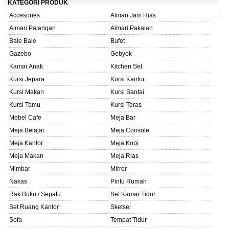
KATEGORI PRODUK
Accesories
Almari Jam Hias
Almari Pajangan
Almari Pakaian
Bale Bale
Bufet
Gazebo
Gebyok
Kamar Anak
Kitchen Set
Kursi Jepara
Kursi Kantor
Kursi Makan
Kursi Santai
Kursi Tamu
Kursi Teras
Mebel Cafe
Meja Bar
Meja Belajar
Meja Console
Meja Kantor
Meja Kopi
Meja Makan
Meja Rias
Mimbar
Mirror
Nakas
Pintu Rumah
Rak Buku / Sepatu
Set Kamar Tidur
Set Ruang Kantor
Sketsel
Sofa
Tempat Tidur