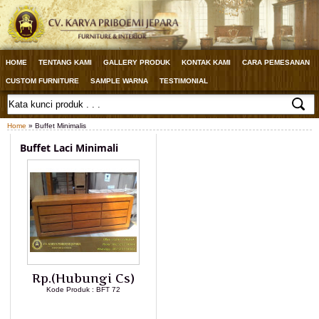
HOME
TENTANG KAMI
GALLERY PRODUK
KONTAK KAMI
CARA PEMESANAN
CUSTOM FURNITURE
SAMPLE WARNA
TESTIMONIAL
Home
» Buffet Minimalis
Buffet Laci Minimali
Rp.(Hubungi Cs)
Kode Produk : BFT 72
LIHAT DETAIL PRODUK