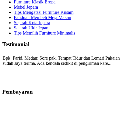
Furniture Klasik Eropa
Mebel Jepara
Tips Mengatasi Furniture Kusam
Panduan Membeli Meja Makan
Sejarah Kota Jepara
Sejarah Ukir Jepara
Tips Memilih Furniture Minimalis
Testimonial
Bpk. Farid, Medan:
Sore pak, Tempat Tidur dan Lemari Pakaian
sudah saya terima. Ada kendala sedikit di pengiriman kare...
Mila-Bandung:
Assalamualaikum Pak, Pesanan kursi tamu, lemari,
bale2 dan kursi teras saya sudah saya terima dan p...
Pembayaran
Ibu Vina, Bogor:
Meja belajar cocok Pak, bagus dan kayu jati tua
seperti yang saya punya di rumah...