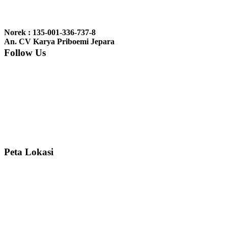
Ibu Jennita, Banjarbaru Kalimantan:
Terima kasih untuk
gebyoknya,, udah sampai,, barangnya sama dengan di foto. Gak
Norek : 135-001-336-737-8
nyesel deh beli geby...
An. CV Karya Priboemi Jepara
Follow Us
Ibu Srie – Jakarta:
Siang Pak, lemarinya dah datang Kerjaannya
rapih, habis ini saya mau pesan lemari pajangan AP 10 j...
Ibu Meidy, Jakarta:
Paakkkk Tempat tidurnya dah sampeeee Keren
dehh Tolong buatin meja makan bulat persis sama foto y...
Peta Lokasi
Hendro Tri P – Surabaya:
Pak Mail kursi kantornya sudah sampai,
saya mengucapkan banyak terima kasih....
Ibu Asa, Cibubur:
Pak Trolynya sudah sampai tadi Makasii ya Pak...