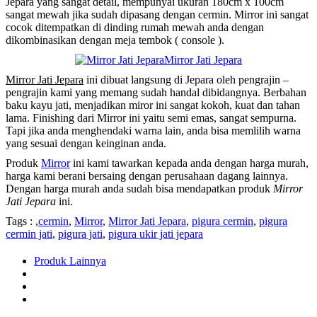
Jepara yang sangat detail, mempunyai ukuran 180cm x 100cm
sangat mewah jika sudah dipasang dengan cermin. Mirror ini sangat
cocok ditempatkan di dinding rumah mewah anda dengan
dikombinasikan dengan meja tembok ( console ).
Mirror Jati Jepara
Mirror Jati Jepara
ini dibuat langsung di Jepara oleh pengrajin –
pengrajin kami yang memang sudah handal dibidangnya. Berbahan
baku kayu jati, menjadikan miror ini sangat kokoh, kuat dan tahan
lama. Finishing dari Mirror ini yaitu semi emas, sangat sempurna.
Tapi jika anda menghendaki warna lain, anda bisa memlilih warna
yang sesuai dengan keinginan anda.
Produk
Mirror
ini kami tawarkan kepada anda dengan harga murah,
harga kami berani bersaing dengan perusahaan dagang lainnya.
Dengan harga murah anda sudah bisa mendapatkan produk
Mirror
Jati Jepara
ini.
Tags : ,
cermin
,
Mirror
,
Mirror Jati Jepara
,
pigura cermin
,
pigura
cermin jati
,
pigura jati
,
pigura ukir jati jepara
Produk Lainnya