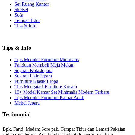
Set Ruang Kantor
Sketsel
Sofa
Tempat Tidur
Tips & Info
Tips & Info
Tips Memilih Furniture Minimalis
Panduan Membeli Meja Makan
Sejarah Kota Jepara
Sejarah Ukir Jepara
Furniture Klasik Eropa
Tips Mengatasi Furniture Kusam
10+ Model Kamar Set Minimalis Modern Terbaru
Tips Memilih Furniture Kamar Anak
Mebel Jepara
Testimonial
Bpk. Farid, Medan:
Sore pak, Tempat Tidur dan Lemari Pakaian
sudah saya terima. Ada kendala sedikit di pengiriman kare...