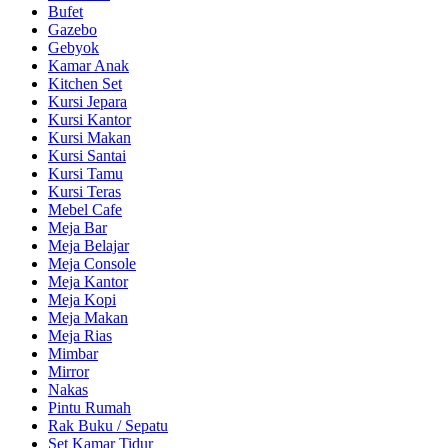
Bufet
Gazebo
Gebyok
Kamar Anak
Kitchen Set
Kursi Jepara
Kursi Kantor
Kursi Makan
Kursi Santai
Kursi Tamu
Kursi Teras
Mebel Cafe
Meja Bar
Meja Belajar
Meja Console
Meja Kantor
Meja Kopi
Meja Makan
Meja Rias
Mimbar
Mirror
Nakas
Pintu Rumah
Rak Buku / Sepatu
Set Kamar Tidur