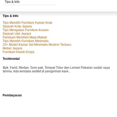
Tips & Info
Tips & Info
Tips Memilih Furniture Kamar Anak
Sejarah Kota Jepara
Tips Mengatasi Furniture Kusam
Sejarah Ukir Jepara
Panduan Membeli Meja Makan
Tips Memilih Furniture Minimalis
10+ Model Kamar Set Minimalis Modern Terbaru
Mebel Jepara
Furniture Klasik Eropa
Testimonial
Bpk. Farid, Medan:
Sore pak, Tempat Tidur dan Lemari Pakaian sudah saya
terima. Ada kendala sedikit di pengiriman kare...
Mila-Bandung:
Assalamualaikum Pak, Pesanan kursi tamu, lemari, bale2 dan
Pembayaran
kursi teras saya sudah saya terima dan p...
Ibu Vina, Bogor:
Meja belajar cocok Pak, bagus dan kayu jati tua seperti yang