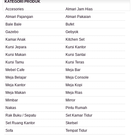
KATEGORI PRODUK
Accesories
Almari Jam Hias
Almari Pajangan
Almari Pakaian
Bale Bale
Bufet
Gazebo
Gebyok
Kamar Anak
Kitchen Set
Kursi Jepara
Kursi Kantor
Kursi Makan
Kursi Santai
Kursi Tamu
Kursi Teras
Mebel Cafe
Meja Bar
Meja Belajar
Meja Console
Meja Kantor
Meja Kopi
Meja Makan
Meja Rias
Mimbar
Mirror
Nakas
Pintu Rumah
Rak Buku / Sepatu
Set Kamar Tidur
Set Ruang Kantor
Sketsel
Sofa
Tempat Tidur