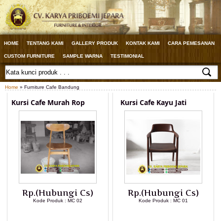
HOME
TENTANG KAMI
GALLERY PRODUK
KONTAK KAMI
CARA PEMESANAN
CUSTOM FURNITURE
SAMPLE WARNA
TESTIMONIAL
Home
» Furniture Cafe Bandung
Kursi Cafe Murah Rop
Kursi Cafe Kayu Jati
Rp.(Hubungi Cs)
Rp.(Hubungi Cs)
Kode Produk : MC 02
Kode Produk : MC 01
LIHAT DETAIL PRODUK
LIHAT DETAIL PRODUK