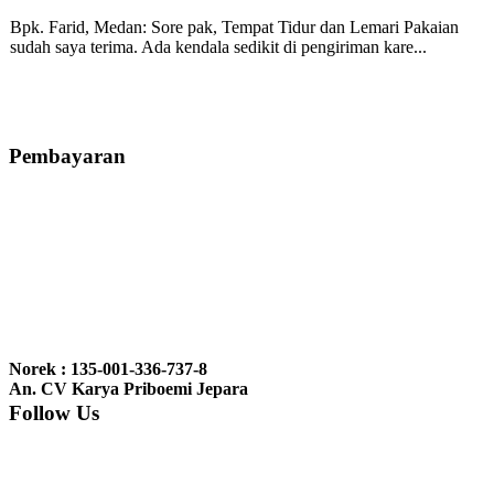
Bpk. Farid, Medan:
Sore pak, Tempat Tidur dan Lemari Pakaian
sudah saya terima. Ada kendala sedikit di pengiriman kare...
Mila-Bandung:
Assalamualaikum Pak, Pesanan kursi tamu, lemari,
bale2 dan kursi teras saya sudah saya terima dan p...
Pembayaran
Ibu Vina, Bogor:
Meja belajar cocok Pak, bagus dan kayu jati tua
seperti yang saya punya di rumah...
Ibu Jennita, Banjarbaru Kalimantan:
Terima kasih untuk
gebyoknya,, udah sampai,, barangnya sama dengan di foto. Gak
Norek : 135-001-336-737-8
nyesel deh beli geby...
An. CV Karya Priboemi Jepara
Follow Us
Ibu Srie – Jakarta:
Siang Pak, lemarinya dah datang Kerjaannya
rapih, habis ini saya mau pesan lemari pajangan AP 10 j...