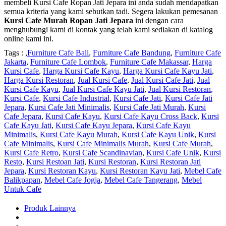
membeli Kursi Cafe Ropan Jati Jepara ini anda sudah mendapatkan
semua kriteria yang kami sebutkan tadi. Segera lakukan pemesanan
Kursi Cafe Murah Ropan Jati Jepara
ini dengan cara
menghubungi kami di kontak yang telah kami sediakan di katalog
online kami ini.
Tags : ,
Furniture Cafe Bali
,
Furniture Cafe Bandung
,
Furniture Cafe
Jakarta
,
Furniture Cafe Lombok
,
Furniture Cafe Makassar
,
Harga
Kursi Cafe
,
Harga Kursi Cafe Kayu
,
Harga Kursi Cafe Kayu Jati
,
Harga Kursi Restoran
,
Jual Kursi Cafe
,
Jual Kursi Cafe Jati
,
Jual
Kursi Cafe Kayu
,
Jual Kursi Cafe Kayu Jati
,
Jual Kursi Restoran
,
Kursi Cafe
,
Kursi Cafe Industrial
,
Kursi Cafe Jati
,
Kursi Cafe Jati
Jepara
,
Kursi Cafe Jati Minimalis
,
Kursi Cafe Jati Murah
,
Kursi
Cafe Jepara
,
Kursi Cafe Kayu
,
Kursi Cafe Kayu Cross Back
,
Kursi
Cafe Kayu Jati
,
Kursi Cafe Kayu Jepara
,
Kursi Cafe Kayu
Minimalis
,
Kursi Cafe Kayu Murah
,
Kursi Cafe Kayu Unik
,
Kursi
Cafe Minimalis
,
Kursi Cafe Minimalis Murah
,
Kursi Cafe Murah
,
Kursi Cafe Retro
,
Kursi Cafe Scandinavian
,
Kursi Cafe Unik
,
Kursi
Resto
,
Kursi Restoan Jati
,
Kursi Restoran
,
Kursi Restoran Jati
Jepara
,
Kursi Restoran Kayu
,
Kursi Restoran Kayu Jati
,
Mebel Cafe
Balikpapan
,
Mebel Cafe Jogja
,
Mebel Cafe Tangerang
,
Mebel
Untuk Cafe
Produk Lainnya