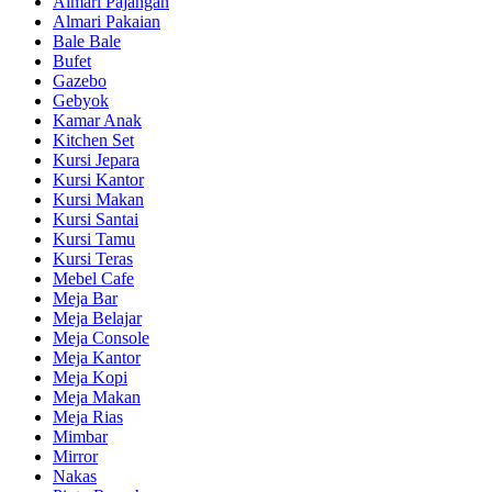
Almari Pajangan
Almari Pakaian
Bale Bale
Bufet
Gazebo
Gebyok
Kamar Anak
Kitchen Set
Kursi Jepara
Kursi Kantor
Kursi Makan
Kursi Santai
Kursi Tamu
Kursi Teras
Mebel Cafe
Meja Bar
Meja Belajar
Meja Console
Meja Kantor
Meja Kopi
Meja Makan
Meja Rias
Mimbar
Mirror
Nakas