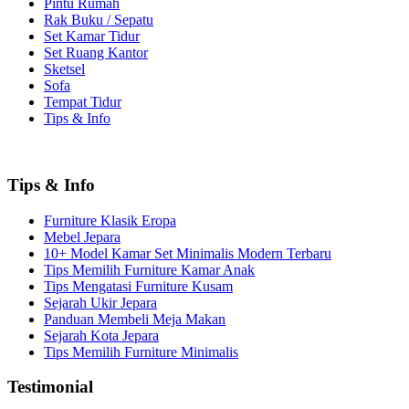
Pintu Rumah
Rak Buku / Sepatu
Set Kamar Tidur
Set Ruang Kantor
Sketsel
Sofa
Tempat Tidur
Tips & Info
Tips & Info
Furniture Klasik Eropa
Mebel Jepara
10+ Model Kamar Set Minimalis Modern Terbaru
Tips Memilih Furniture Kamar Anak
Tips Mengatasi Furniture Kusam
Sejarah Ukir Jepara
Panduan Membeli Meja Makan
Sejarah Kota Jepara
Tips Memilih Furniture Minimalis
Testimonial