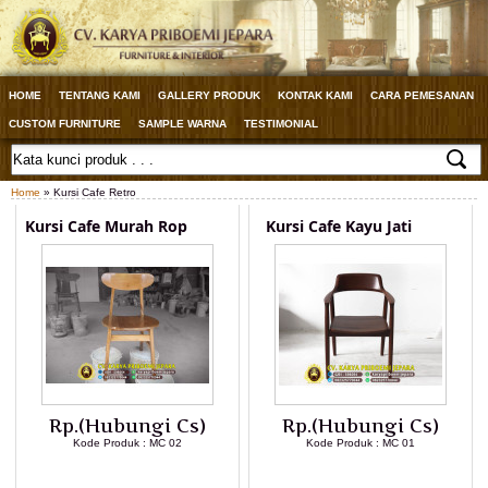
HOME
TENTANG KAMI
GALLERY PRODUK
KONTAK KAMI
CARA PEMESANAN
CUSTOM FURNITURE
SAMPLE WARNA
TESTIMONIAL
Home
» Kursi Cafe Retro
Kursi Cafe Murah Rop
Kursi Cafe Kayu Jati
Rp.(Hubungi Cs)
Rp.(Hubungi Cs)
Kode Produk : MC 02
Kode Produk : MC 01
LIHAT DETAIL PRODUK
LIHAT DETAIL PRODUK