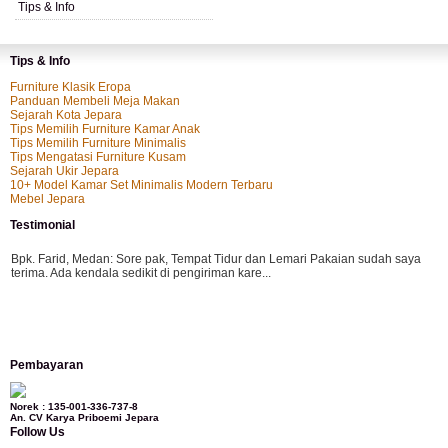
Tips & Info
Tips & Info
Furniture Klasik Eropa
Panduan Membeli Meja Makan
Sejarah Kota Jepara
Tips Memilih Furniture Kamar Anak
Tips Memilih Furniture Minimalis
Tips Mengatasi Furniture Kusam
Sejarah Ukir Jepara
10+ Model Kamar Set Minimalis Modern Terbaru
Mebel Jepara
Testimonial
Bpk. Farid, Medan:
Sore pak, Tempat Tidur dan Lemari Pakaian sudah saya
terima. Ada kendala sedikit di pengiriman kare...
Mila-Bandung:
Assalamualaikum Pak, Pesanan kursi tamu, lemari, bale2 dan
Pembayaran
kursi teras saya sudah saya terima dan p...
Norek : 135-001-336-737-8
An. CV Karya Priboemi Jepara
Follow Us
Ibu Vina, Bogor:
Meja belajar cocok Pak, bagus dan kayu jati tua seperti yang