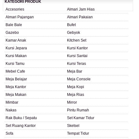
KATEGORI PRODUK
Accesories
Almari Jam Hias
Almari Pajangan
Almari Pakaian
Bale Bale
Bufet
Gazebo
Gebyok
Kamar Anak
Kitchen Set
Kursi Jepara
Kursi Kantor
Kursi Makan
Kursi Santai
Kursi Tamu
Kursi Teras
Mebel Cafe
Meja Bar
Meja Belajar
Meja Console
Meja Kantor
Meja Kopi
Meja Makan
Meja Rias
Mimbar
Mirror
Nakas
Pintu Rumah
Rak Buku / Sepatu
Set Kamar Tidur
Set Ruang Kantor
Sketsel
Sofa
Tempat Tidur