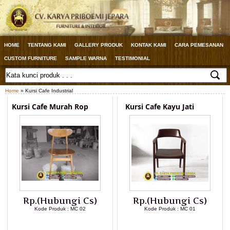
HOME
TENTANG KAMI
GALLERY PRODUK
KONTAK KAMI
CARA PEMESANAN
CUSTOM FURNITURE
SAMPLE WARNA
TESTIMONIAL
Home
» Kursi Cafe Industrial
Kursi Cafe Murah Rop
Kursi Cafe Kayu Jati
Rp.(Hubungi Cs)
Rp.(Hubungi Cs)
Kode Produk : MC 02
Kode Produk : MC 01
LIHAT DETAIL PRODUK
LIHAT DETAIL PRODUK