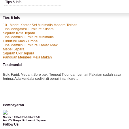
Tips & Info
Tips & Info
10+ Model Kamar Set Minimalis Modern Terbaru
Tips Mengatasi Furniture Kusam
Sejarah Kota Jepara
Tips Memilih Furniture Minimalis
Furniture Klasik Eropa
Tips Memilih Furniture Kamar Anak
Mebel Jepara
Sejarah Ukir Jepara
Panduan Membeli Meja Makan
Testimonial
Bpk. Farid, Medan:
Sore pak, Tempat Tidur dan Lemari Pakaian sudah saya
terima. Ada kendala sedikit di pengiriman kare...
Mila-Bandung:
Assalamualaikum Pak, Pesanan kursi tamu, lemari, bale2 dan
Pembayaran
kursi teras saya sudah saya terima dan p...
Norek : 135-001-336-737-8
An. CV Karya Priboemi Jepara
Follow Us
Ibu Vina, Bogor:
Meja belajar cocok Pak, bagus dan kayu jati tua seperti yang