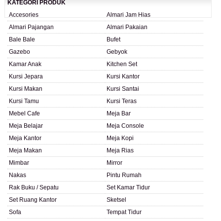
KATEGORI PRODUK
Accesories
Almari Jam Hias
Almari Pajangan
Almari Pakaian
Bale Bale
Bufet
Gazebo
Gebyok
Kamar Anak
Kitchen Set
Kursi Jepara
Kursi Kantor
Kursi Makan
Kursi Santai
Kursi Tamu
Kursi Teras
Mebel Cafe
Meja Bar
Meja Belajar
Meja Console
Meja Kantor
Meja Kopi
Meja Makan
Meja Rias
Mimbar
Mirror
Nakas
Pintu Rumah
Rak Buku / Sepatu
Set Kamar Tidur
Set Ruang Kantor
Sketsel
Sofa
Tempat Tidur