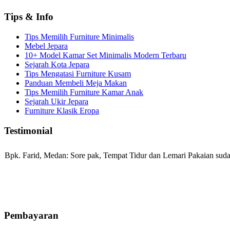
Tips & Info
Tips Memilih Furniture Minimalis
Mebel Jepara
10+ Model Kamar Set Minimalis Modern Terbaru
Sejarah Kota Jepara
Tips Mengatasi Furniture Kusam
Panduan Membeli Meja Makan
Tips Memilih Furniture Kamar Anak
Sejarah Ukir Jepara
Furniture Klasik Eropa
Testimonial
Bpk. Farid, Medan:
Sore pak, Tempat Tidur dan Lemari Pakaian sudah
Mila-Bandung:
Assalamualaikum Pak, Pesanan kursi tamu, lemari, bale
Pembayaran