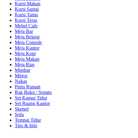
Kursi Makan
Kursi Santai
Kursi Tamu
Kursi Teras
Mebel Cafe
Meja Bar
Meja Belajar
Meja Console
Meja Kantor
Meja Kopi
Meja Makan
Meja Rias
Mimbar
Mirror
Nakas
Pintu Rumah
Rak Buku / Sepatu
Set Kamar Tidur
Set Ruang Kantor
Sketsel
Sofa
Tempat Tidur
Tips & Info