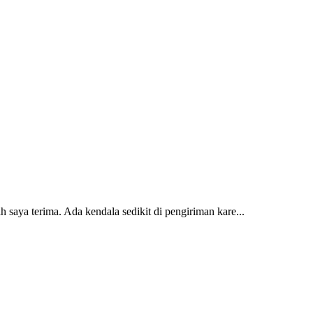
 saya terima. Ada kendala sedikit di pengiriman kare...
2 dan kursi teras saya sudah saya terima dan p...