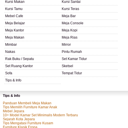
Kursi Makan
Kursi Santai
Kursi Tamu
Kursi Teras
Mebel Cafe
Meja Bar
Meja Belajar
Meja Console
Meja Kantor
Meja Kopi
Meja Makan
Meja Rias
Mimbar
Mirror
Nakas
Pintu Rumah
Rak Buku / Sepatu
Set Kamar Tidur
Set Ruang Kantor
Sketsel
Sofa
Tempat Tidur
Tips & Info
Tips & Info
Panduan Membeli Meja Makan
Tips Memilih Furniture Kamar Anak
Mebel Jepara
10+ Model Kamar Set Minimalis Modern Terbaru
Sejarah Kota Jepara
Tips Mengatasi Furniture Kusam
Furniture Klasik Eropa