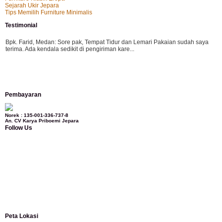
Sejarah Ukir Jepara
Tips Memilih Furniture Minimalis
Testimonial
Bpk. Farid, Medan:
Sore pak, Tempat Tidur dan Lemari Pakaian sudah saya
terima. Ada kendala sedikit di pengiriman kare...
Mila-Bandung:
Assalamualaikum Pak, Pesanan kursi tamu, lemari, bale2 dan
Pembayaran
kursi teras saya sudah saya terima dan p...
Norek : 135-001-336-737-8
An. CV Karya Priboemi Jepara
Follow Us
Ibu Vina, Bogor:
Meja belajar cocok Pak, bagus dan kayu jati tua seperti yang
saya punya di rumah...
Ibu Jennita, Banjarbaru Kalimantan:
Terima kasih untuk gebyoknya,, udah
sampai,, barangnya sama dengan di foto. Gak nyesel deh beli geby...
Peta Lokasi