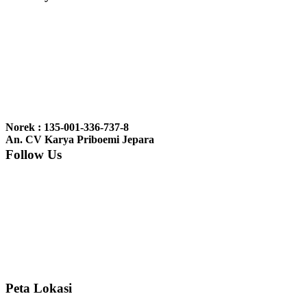
Ibu Vina, Bogor:
Meja belajar cocok Pak, bagus dan kayu jati tua
seperti yang saya punya di rumah...
Ibu Jennita, Banjarbaru Kalimantan:
Terima kasih untuk
gebyoknya,, udah sampai,, barangnya sama dengan di foto. Gak
Norek : 135-001-336-737-8
nyesel deh beli geby...
An. CV Karya Priboemi Jepara
Follow Us
Ibu Srie – Jakarta:
Siang Pak, lemarinya dah datang Kerjaannya
rapih, habis ini saya mau pesan lemari pajangan AP 10 j...
Ibu Meidy, Jakarta:
Paakkkk Tempat tidurnya dah sampeeee Keren
dehh Tolong buatin meja makan bulat persis sama foto y...
Peta Lokasi
Hendro Tri P – Surabaya:
Pak Mail kursi kantornya sudah sampai,