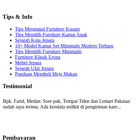
Tips & Info
Tips Mengatasi Furniture Kusam
Tips Memilih Furniture Kamar Anak
Sejarah Kota Jepara
10+ Model Kamar Set Minimalis Modern Terbaru
Tips Memilih Furniture Minimalis
Furniture Klasik Eropa
Mebel Jepara
Sejarah Ukir Jepara
Panduan Membeli Meja Makan
Testimonial
Bpk. Farid, Medan:
Sore pak, Tempat Tidur dan Lemari Pakaian
sudah saya terima. Ada kendala sedikit di pengiriman kare...
Mila-Bandung:
Assalamualaikum Pak, Pesanan kursi tamu, lemari,
bale2 dan kursi teras saya sudah saya terima dan p...
Pembayaran