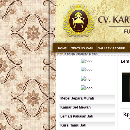
HOME
TENTANG KAMI
GALLERY PRODUK
Home
» harga lemari jati 6 pintu
Lema
Mebel Jepara Murah
Kamar Set Mewah
Rp
Lemari Pakaian Jati
Kursi Tamu Jati