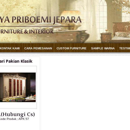
KONTAK KAMI
CARA PEMESANAN
CUSTOM FURNITURE
SAMPLE WARNA
TESTI
ri Pakian Klasik
.(Hubungi Cs)
Kode Produk : APK 57
LIHAT DETAIL PRODUK