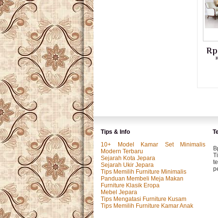
Rp
K
Tips & Info
T
10+ Model Kamar Set Minimalis
B
Modern Terbaru
T
Sejarah Kota Jepara
t
Sejarah Ukir Jepara
p
Tips Memilih Furniture Minimalis
Panduan Membeli Meja Makan
Furniture Klasik Eropa
Mebel Jepara
M
Tips Mengatasi Furniture Kusam
P
Tips Memilih Furniture Kamar Anak
k
p.