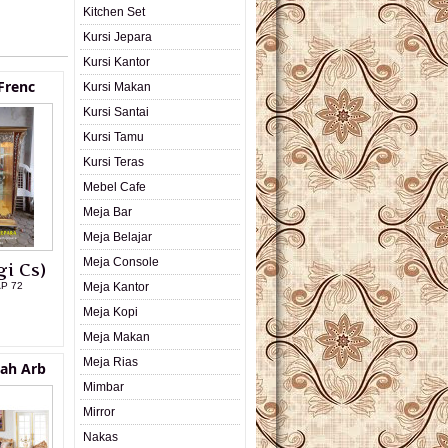
Kitchen Set
Kursi Jepara
Kursi Kantor
 Frenc
Kursi Makan
Kursi Santai
Kursi Tamu
Kursi Teras
Mebel Cafe
Meja Bar
Meja Belajar
Meja Console
i Cs)
AP 72
Meja Kantor
Meja Kopi
L PRODUK
Meja Makan
Meja Rias
ah Arb
Mimbar
Mirror
Nakas