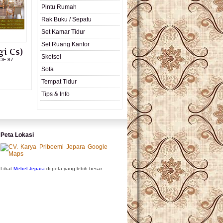
Pintu Rumah
Rak Buku / Sepatu
Set Kamar Tidur
Set Ruang Kantor
i Cs)
Sketsel
OF 87
Sofa
L PRODUK
Tempat Tidur
Tips & Info
Peta Lokasi
Lihat
Mebel Jepara
di peta yang lebih besar