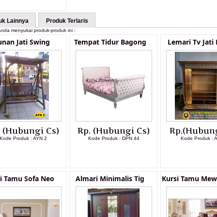
uk Lainnya
Produk Terlaris
nda menyukai produk-produk ini :
nan Jati Swing
Tempat Tidur Bagong
Lemari Tv Jati
. (Hubungi Cs)
Rp. (Hubungi Cs)
Rp.(Hubung
Kode Produk : AYN 2
Kode Produk : DPN 44
Kode Produk : 
LIHAT DETAIL PRODUK
LIHAT DETAIL PRODUK
LIHAT DETAI
i Tamu Sofa Neo
Almari Minimalis Tig
Kursi Tamu Mew