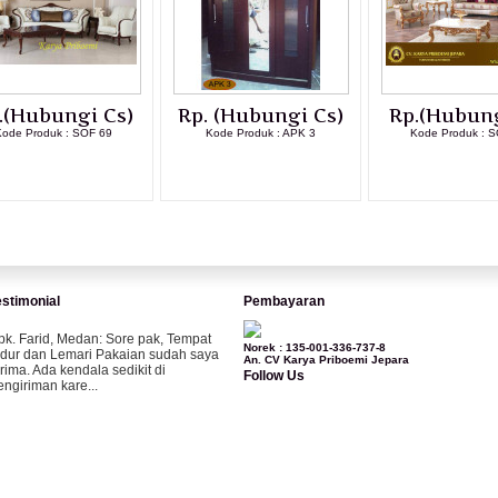
.(Hubungi Cs)
Rp. (Hubungi Cs)
Rp.(Hubung
ode Produk : SOF 69
Kode Produk : APK 3
Kode Produk : S
LIHAT DETAIL PRODUK
LIHAT DETAIL PRODUK
LIHAT DETAI
estimonial
Pembayaran
pk. Farid, Medan:
Sore pak, Tempat
Norek : 135-001-336-737-8
idur dan Lemari Pakaian sudah saya
An. CV Karya Priboemi Jepara
erima. Ada kendala sedikit di
Follow Us
engiriman kare...
ila-Bandung:
Assalamualaikum Pak,
esanan kursi tamu, lemari, bale2 dan
ursi teras saya sudah saya terima dan
..