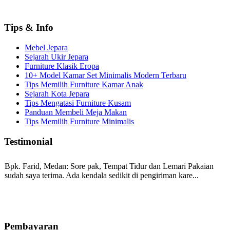
Tips & Info
Mebel Jepara
Sejarah Ukir Jepara
Furniture Klasik Eropa
10+ Model Kamar Set Minimalis Modern Terbaru
Tips Memilih Furniture Kamar Anak
Sejarah Kota Jepara
Tips Mengatasi Furniture Kusam
Panduan Membeli Meja Makan
Tips Memilih Furniture Minimalis
Testimonial
Bpk. Farid, Medan:
Sore pak, Tempat Tidur dan Lemari Pakaian
sudah saya terima. Ada kendala sedikit di pengiriman kare...
Mila-Bandung:
Assalamualaikum Pak, Pesanan kursi tamu, lemari,
bale2 dan kursi teras saya sudah saya terima dan p...
Pembayaran