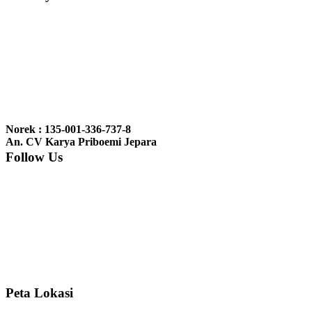
Ibu Vina, Bogor:
Meja belajar cocok Pak, bagus dan kayu jati tua
seperti yang saya punya di rumah...
Ibu Jennita, Banjarbaru Kalimantan:
Terima kasih untuk
gebyoknya,, udah sampai,, barangnya sama dengan di foto. Gak
Norek : 135-001-336-737-8
nyesel deh beli geby...
An. CV Karya Priboemi Jepara
Follow Us
Ibu Srie – Jakarta:
Siang Pak, lemarinya dah datang Kerjaannya
rapih, habis ini saya mau pesan lemari pajangan AP 10 j...
Ibu Meidy, Jakarta:
Paakkkk Tempat tidurnya dah sampeeee Keren
dehh Tolong buatin meja makan bulat persis sama foto y...
Peta Lokasi
Hendro Tri P – Surabaya:
Pak Mail kursi kantornya sudah sampai,