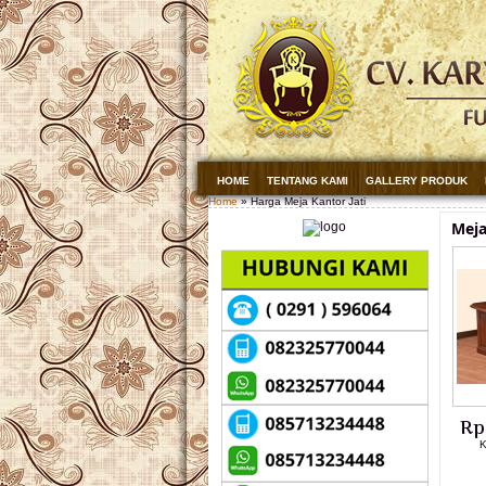
HOME
TENTANG KAMI
GALLERY PRODUK
Home
» Harga Meja Kantor Jati
Meja
Rp
K