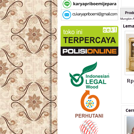
Prod
Mungkin A
Lema
Rp
Cer