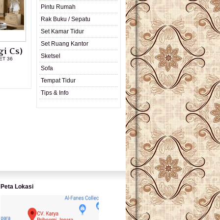
Pintu Rumah
Rak Buku / Sepatu
Set Kamar Tidur
Set Ruang Kantor
i Cs)
Sketsel
ET 36
Sofa
L PRODUK
Tempat Tidur
Tips & Info
Peta Lokasi