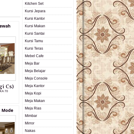
Kitchen Set
Kursi Jepara
Kursi Kantor
Mewah
Kursi Makan
Kursi Santai
Kursi Tamu
Kursi Teras
Mebel Cafe
Meja Bar
Meja Belajar
Meja Console
i Cs)
Meja Kantor
KA 70
Meja Kopi
Meja Makan
L PRODUK
Meja Rias
k Mode
Mimbar
Mirror
Nakas