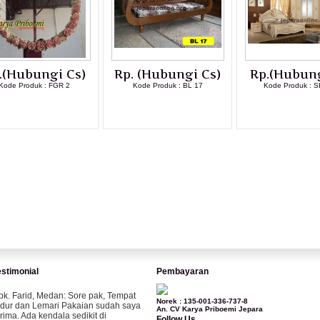
.(Hubungi Cs)
Rp. (Hubungi Cs)
Rp.(Hubung
Kode Produk : FGR 2
Kode Produk : BL 17
Kode Produk : S
LIHAT DETAIL PRODUK
LIHAT DETAIL PRODUK
LIHAT DETAI
estimonial
Pembayaran
pk. Farid, Medan:
Sore pak, Tempat
Norek : 135-001-336-737-8
idur dan Lemari Pakaian sudah saya
An. CV Karya Priboemi Jepara
erima. Ada kendala sedikit di
Follow Us