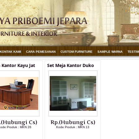
KONTAK KAMI
CARA PEMESANAN
CUSTOM FURNITURE
SAMPLE WARNA
TESTI
 Kantor Kayu Jat
Set Meja Kantor Duko
.(Hubungi Cs)
Rp.(Hubungi Cs)
ode Produk : MKN 26
Kode Produk : MKN 13
LIHAT DETAIL PRODUK
LIHAT DETAIL PRODUK