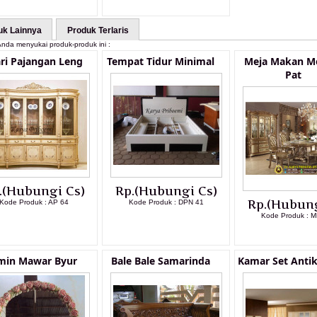
uk Lainnya
Produk Terlaris
nda menyukai produk-produk ini :
ri Pajangan Leng
Tempat Tidur Minimal
Meja Makan 
Pat
.(Hubungi Cs)
Rp.(Hubungi Cs)
Rp.(Hubung
Kode Produk : AP 64
Kode Produk : DPN 41
Kode Produk : M
LIHAT DETAIL PRODUK
LIHAT DETAIL PRODUK
LIHAT DETAI
min Mawar Byur
Bale Bale Samarinda
Kamar Set Anti