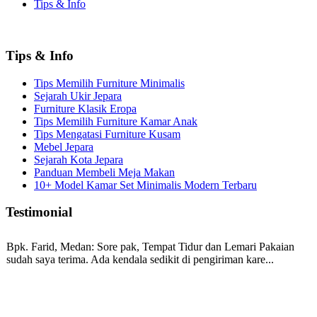
Tips & Info
Tips & Info
Tips Memilih Furniture Minimalis
Sejarah Ukir Jepara
Furniture Klasik Eropa
Tips Memilih Furniture Kamar Anak
Tips Mengatasi Furniture Kusam
Mebel Jepara
Sejarah Kota Jepara
Panduan Membeli Meja Makan
10+ Model Kamar Set Minimalis Modern Terbaru
Testimonial
Bpk. Farid, Medan:
Sore pak, Tempat Tidur dan Lemari Pakaian
sudah saya terima. Ada kendala sedikit di pengiriman kare...
Mila-Bandung:
Assalamualaikum Pak, Pesanan kursi tamu, lemari,