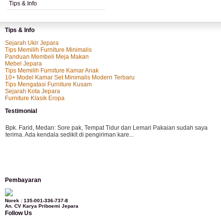
Tips & Info
Tips & Info
Sejarah Ukir Jepara
Tips Memilih Furniture Minimalis
Panduan Membeli Meja Makan
Mebel Jepara
Tips Memilih Furniture Kamar Anak
10+ Model Kamar Set Minimalis Modern Terbaru
Tips Mengatasi Furniture Kusam
Sejarah Kota Jepara
Furniture Klasik Eropa
Testimonial
Bpk. Farid, Medan:
Sore pak, Tempat Tidur dan Lemari Pakaian sudah saya
terima. Ada kendala sedikit di pengiriman kare...
Mila-Bandung:
Assalamualaikum Pak, Pesanan kursi tamu, lemari, bale2 dan
Pembayaran
kursi teras saya sudah saya terima dan p...
Norek : 135-001-336-737-8
An. CV Karya Priboemi Jepara
Follow Us
Ibu Vina, Bogor:
Meja belajar cocok Pak, bagus dan kayu jati tua seperti yang