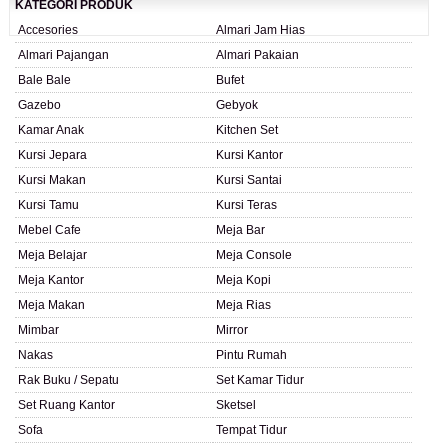
KATEGORI PRODUK
Accesories
Almari Jam Hias
Almari Pajangan
Almari Pakaian
Bale Bale
Bufet
Gazebo
Gebyok
Kamar Anak
Kitchen Set
Kursi Jepara
Kursi Kantor
Kursi Makan
Kursi Santai
Kursi Tamu
Kursi Teras
Mebel Cafe
Meja Bar
Meja Belajar
Meja Console
Meja Kantor
Meja Kopi
Meja Makan
Meja Rias
Mimbar
Mirror
Nakas
Pintu Rumah
Rak Buku / Sepatu
Set Kamar Tidur
Set Ruang Kantor
Sketsel
Sofa
Tempat Tidur