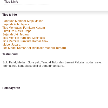
Tips & Info
Tips & Info
Panduan Membeli Meja Makan
Sejarah Kota Jepara
Tips Mengatasi Furniture Kusam
Furniture Klasik Eropa
Sejarah Ukir Jepara
Tips Memilih Furniture Minimalis
Tips Memilih Furniture Kamar Anak
Mebel Jepara
10+ Model Kamar Set Minimalis Modern Terbaru
Testimonial
Bpk. Farid, Medan:
Sore pak, Tempat Tidur dan Lemari Pakaian sudah saya
terima. Ada kendala sedikit di pengiriman kare...
Mila-Bandung:
Assalamualaikum Pak, Pesanan kursi tamu, lemari, bale2 dan
Pembayaran
kursi teras saya sudah saya terima dan p...
Norek : 135-001-336-737-8
An. CV Karya Priboemi Jepara
Follow Us
Ibu Vina, Bogor:
Meja belajar cocok Pak, bagus dan kayu jati tua seperti yang