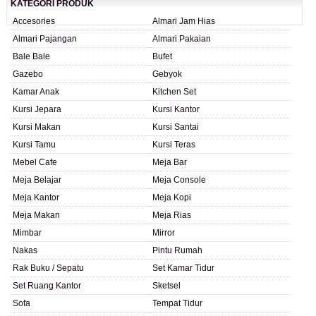
KATEGORI PRODUK
Accesories
Almari Jam Hias
Almari Pajangan
Almari Pakaian
Bale Bale
Bufet
Gazebo
Gebyok
Kamar Anak
Kitchen Set
Kursi Jepara
Kursi Kantor
Kursi Makan
Kursi Santai
Kursi Tamu
Kursi Teras
Mebel Cafe
Meja Bar
Meja Belajar
Meja Console
Meja Kantor
Meja Kopi
Meja Makan
Meja Rias
Mimbar
Mirror
Nakas
Pintu Rumah
Rak Buku / Sepatu
Set Kamar Tidur
Set Ruang Kantor
Sketsel
Sofa
Tempat Tidur