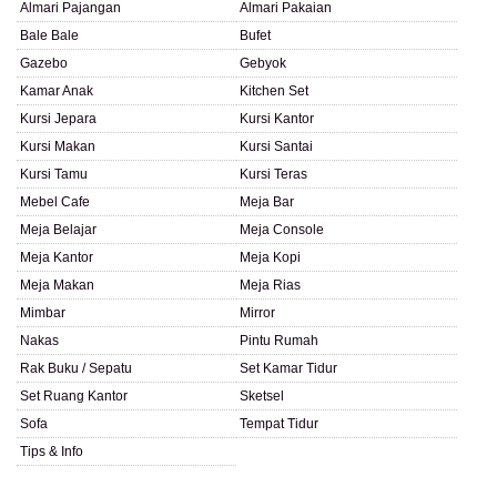
Almari Pajangan
Almari Pakaian
Bale Bale
Bufet
Gazebo
Gebyok
Kamar Anak
Kitchen Set
Kursi Jepara
Kursi Kantor
Kursi Makan
Kursi Santai
Kursi Tamu
Kursi Teras
Mebel Cafe
Meja Bar
Meja Belajar
Meja Console
Meja Kantor
Meja Kopi
Meja Makan
Meja Rias
Mimbar
Mirror
Nakas
Pintu Rumah
Rak Buku / Sepatu
Set Kamar Tidur
Set Ruang Kantor
Sketsel
Sofa
Tempat Tidur
Tips & Info