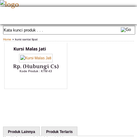
HOME
TENTANG KAMI
GALLERY PRODUK
KONTAK KAMI
CARA PEMESANAN
CUSTOM FURNITURE
SAMPLE WARNA
TESTIMONIAL
Home
» kursi santai lipat
Kursi Malas Jati
Rp. (Hubungi Cs)
Kode Produk : KTM 43
LIHAT DETAIL PRODUK
Produk Lainnya
Produk Terlaris