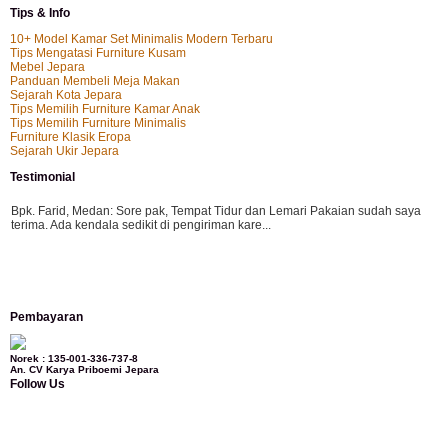
Tips & Info
10+ Model Kamar Set Minimalis Modern Terbaru
Tips Mengatasi Furniture Kusam
Mebel Jepara
Panduan Membeli Meja Makan
Sejarah Kota Jepara
Tips Memilih Furniture Kamar Anak
Tips Memilih Furniture Minimalis
Furniture Klasik Eropa
Sejarah Ukir Jepara
Testimonial
Bpk. Farid, Medan:
Sore pak, Tempat Tidur dan Lemari Pakaian sudah saya
terima. Ada kendala sedikit di pengiriman kare...
Mila-Bandung:
Assalamualaikum Pak, Pesanan kursi tamu, lemari, bale2 dan
Pembayaran
kursi teras saya sudah saya terima dan p...
Norek : 135-001-336-737-8
An. CV Karya Priboemi Jepara
Follow Us
Ibu Vina, Bogor:
Meja belajar cocok Pak, bagus dan kayu jati tua seperti yang
saya punya di rumah...