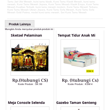
Tamu Jati Ukir Mewah
,
kursi tamu klasik
,
Kursi Tamu Klasik Mewah
,
kursi tamu
mewah
,
Kursi Tamu Mewah Jepara
,
Kursi Tamu Mewah Klasik Eropa
,
Kursi Tamu
Mewah Kualitas Terbaik
,
kursi tamu mewah modern
,
Kursi Tamu Mewah Terbaru
,
Kursi Tamu Mewah Ukiran Jepara
,
Kursi Tamu Sofa Mewah
,
Kursi Tamu Sofa
Mewah Gold Patina
,
model kursi tamu mewah
,
Set Kursi Tamu Mewah
Produk Lainnya
Mungkin Anda menyukai produk-produk ini :
Sketsel Pelaminan
Tempat Tidur Anak Mi
Rp.(Hubungi CS)
Rp. (Hubungi Cs)
Kode Produk : SK 99
Kode Produk : KSM 4
LIHAT DETAIL PRODUK
LIHAT DETAIL PRODUK
Meja Console Selenda
Gazebo Taman Genteng