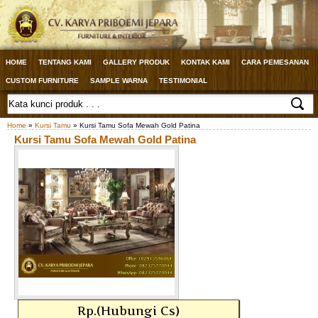
HOME
TENTANG KAMI
GALLERY PRODUK
KONTAK KAMI
CARA PEMESANAN
CUSTOM FURNITURE
SAMPLE WARNA
TESTIMONIAL
Home
»
Kursi Tamu
» Kursi Tamu Sofa Mewah Gold Patina
Kursi Tamu Sofa Mewah Gold Patina
Rp.(Hubungi Cs)