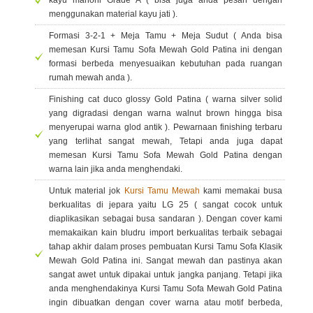
kayu mahoni Grade A ( bisa juga anda pesan dengan
menggunakan material kayu jati ).
Formasi 3-2-1 + Meja Tamu + Meja Sudut ( Anda bisa
memesan Kursi Tamu Sofa Mewah Gold Patina ini dengan
formasi berbeda menyesuaikan kebutuhan pada ruangan
rumah mewah anda ).
Finishing cat duco glossy Gold Patina ( warna silver solid
yang digradasi dengan warna walnut brown hingga bisa
menyerupai warna glod antik ). Pewarnaan finishing terbaru
yang terlihat sangat mewah, Tetapi anda juga dapat
memesan Kursi Tamu Sofa Mewah Gold Patina dengan
warna lain jika anda menghendaki.
Untuk material jok
Kursi Tamu Mewah
kami memakai busa
berkualitas di jepara yaitu LG 25 ( sangat cocok untuk
diaplikasikan sebagai busa sandaran ). Dengan cover kami
memakaikan kain bludru import berkualitas terbaik sebagai
tahap akhir dalam proses pembuatan Kursi Tamu Sofa Klasik
Mewah Gold Patina ini. Sangat mewah dan pastinya akan
sangat awet untuk dipakai untuk jangka panjang. Tetapi jika
anda menghendakinya Kursi Tamu Sofa Mewah Gold Patina
ingin dibuatkan dengan cover warna atau motif berbeda,