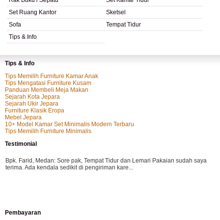
Rak Buku / Sepatu
Set Kamar Tidur
Set Ruang Kantor
Sketsel
Sofa
Tempat Tidur
Tips & Info
Tips & Info
Tips Memilih Furniture Kamar Anak
Tips Mengatasi Furniture Kusam
Panduan Membeli Meja Makan
Sejarah Kota Jepara
Sejarah Ukir Jepara
Furniture Klasik Eropa
Mebel Jepara
10+ Model Kamar Set Minimalis Modern Terbaru
Tips Memilih Furniture Minimalis
Testimonial
Bpk. Farid, Medan:
Sore pak, Tempat Tidur dan Lemari Pakaian sudah saya
terima. Ada kendala sedikit di pengiriman kare...
Mila-Bandung:
Assalamualaikum Pak, Pesanan kursi tamu, lemari, bale2 dan
Pembayaran
kursi teras saya sudah saya terima dan p...