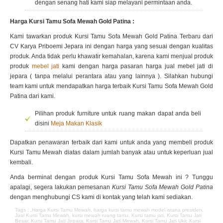
dengan senang hati kami siap melayani permintaan anda.
Harga Kursi Tamu Sofa Mewah Gold Patina :
Kami tawarkan produk Kursi Tamu Sofa Mewah Gold Patina Terbaru dari
CV Karya Priboemi Jepara ini dengan harga yang sesuai dengan kualitas
produk. Anda tidak perlu khawatir kemahalan, karena kami menjual produk
produk
mebel jati
kami dengan harga pasaran harga jual mebel jati di
jepara ( tanpa melalui perantara atau yang lainnya ). Silahkan hubungi
team kami untuk mendapatkan harga terbaik Kursi Tamu Sofa Mewah Gold
Patina dari kami.
Pilihan produk furniture untuk ruang makan dapat anda beli
disini
Meja Makan Klasik
Dapatkan penawaran terbaik dari kami untuk anda yang membeli produk
Kursi Tamu Mewah diatas dalam jumlah banyak atau untuk keperluan jual
kembali.
Anda berminat dengan produk Kursi Tamu Sofa Mewah ini ? Tunggu
apalagi, segera lakukan pemesanan
Kursi Tamu Sofa Mewah Gold Patina
dengan menghubungi CS kami di kontak yang telah kami sediakan.
Tags : ,
Harga Kursi Tamu Mewah
,
harga kursi tamu mewah model istana presiden
,
Jual Kursi Tamu Mewah
,
kursi mewah ruang tamu
,
Kursi tamu jati
,
Kursi Tamu Jati
Besar
,
Kursi Tamu Jati Jepara
,
Kursi Tamu Jati Mewah
,
Kursi Tamu Jati Ukir
,
Kursi