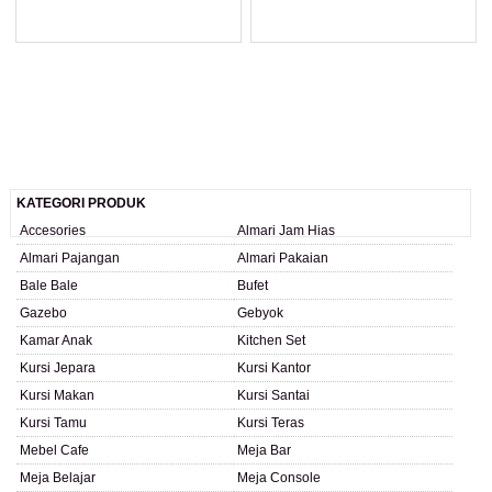
LIHAT DETAIL PRODUK
LIHAT DETAIL PRODUK
KATEGORI PRODUK
Accesories
Almari Jam Hias
Almari Pajangan
Almari Pakaian
Bale Bale
Bufet
Gazebo
Gebyok
Kamar Anak
Kitchen Set
Kursi Jepara
Kursi Kantor
Kursi Makan
Kursi Santai
Kursi Tamu
Kursi Teras
Mebel Cafe
Meja Bar
Meja Belajar
Meja Console