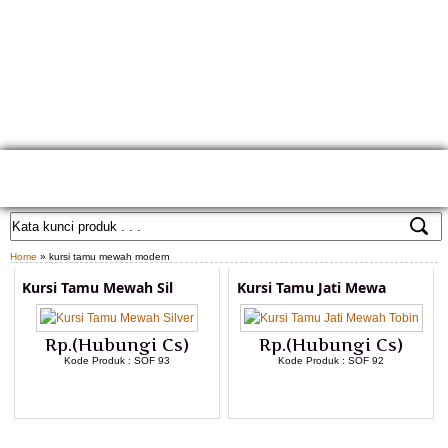
HOME
TENTANG KAMI
GALLERY PRODUK
KONTAK KAMI
CARA PEMESANAN
CUSTOM FURNITURE
SAMPLE WARNA
TESTIMONIAL
Home
» kursi tamu mewah modern
Kursi Tamu Mewah Sil
Kursi Tamu Jati Mewa
Rp.(Hubungi Cs)
Rp.(Hubungi Cs)
Kode Produk : SOF 93
Kode Produk : SOF 92
LIHAT DETAIL PRODUK
LIHAT DETAIL PRODUK