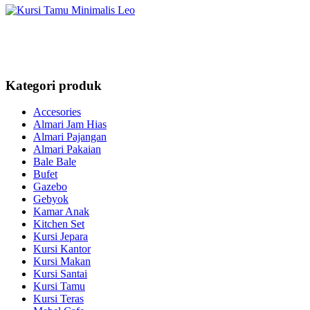
Kategori produk
Accesories
Almari Jam Hias
Almari Pajangan
Almari Pakaian
Bale Bale
Bufet
Gazebo
Gebyok
Kamar Anak
Kitchen Set
Kursi Jepara
Kursi Kantor
Kursi Makan
Kursi Santai
Kursi Tamu
Kursi Teras