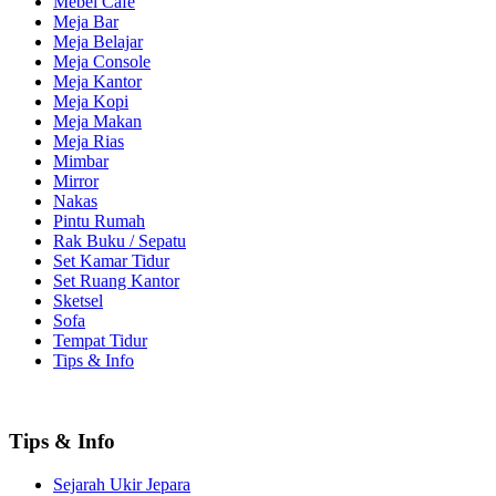
Mebel Cafe
Meja Bar
Meja Belajar
Meja Console
Meja Kantor
Meja Kopi
Meja Makan
Meja Rias
Mimbar
Mirror
Nakas
Pintu Rumah
Rak Buku / Sepatu
Set Kamar Tidur
Set Ruang Kantor
Sketsel
Sofa
Tempat Tidur
Tips & Info
Tips & Info
Sejarah Ukir Jepara