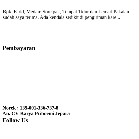
Bpk. Farid, Medan:
Sore pak, Tempat Tidur dan Lemari Pakaian
sudah saya terima. Ada kendala sedikit di pengiriman kare...
Mila-Bandung:
Assalamualaikum Pak, Pesanan kursi tamu, lemari,
bale2 dan kursi teras saya sudah saya terima dan p...
Pembayaran
Ibu Vina, Bogor:
Meja belajar cocok Pak, bagus dan kayu jati tua
seperti yang saya punya di rumah...
Ibu Jennita, Banjarbaru Kalimantan:
Terima kasih untuk
gebyoknya,, udah sampai,, barangnya sama dengan di foto. Gak
Norek : 135-001-336-737-8
nyesel deh beli geby...
An. CV Karya Priboemi Jepara
Follow Us
Ibu Srie – Jakarta:
Siang Pak, lemarinya dah datang Kerjaannya
rapih, habis ini saya mau pesan lemari pajangan AP 10 j...