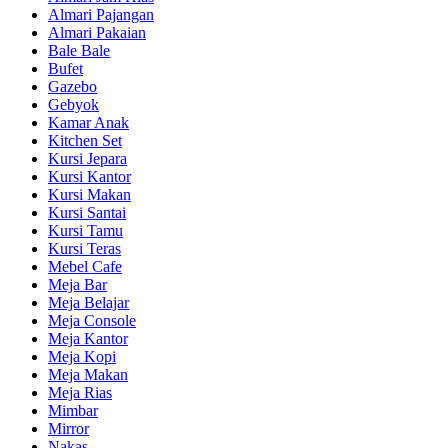
Almari Pajangan
Almari Pakaian
Bale Bale
Bufet
Gazebo
Gebyok
Kamar Anak
Kitchen Set
Kursi Jepara
Kursi Kantor
Kursi Makan
Kursi Santai
Kursi Tamu
Kursi Teras
Mebel Cafe
Meja Bar
Meja Belajar
Meja Console
Meja Kantor
Meja Kopi
Meja Makan
Meja Rias
Mimbar
Mirror
Nakas