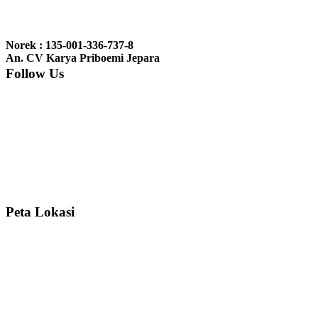
Ibu Jennita, Banjarbaru Kalimantan:
Terima kasih untuk
gebyoknya,, udah sampai,, barangnya sama dengan di foto. Gak
Norek : 135-001-336-737-8
nyesel deh beli geby...
An. CV Karya Priboemi Jepara
Follow Us
Ibu Srie – Jakarta:
Siang Pak, lemarinya dah datang Kerjaannya
rapih, habis ini saya mau pesan lemari pajangan AP 10 j...
Ibu Meidy, Jakarta:
Paakkkk Tempat tidurnya dah sampeeee Keren
dehh Tolong buatin meja makan bulat persis sama foto y...
Peta Lokasi
Hendro Tri P – Surabaya:
Pak Mail kursi kantornya sudah sampai,
saya mengucapkan banyak terima kasih....
Ibu Asa, Cibubur:
Pak Trolynya sudah sampai tadi Makasii ya Pak...