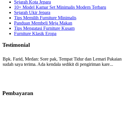
Sejarah Kota Jepara
10+ Model Kamar Set Minimalis Modern Terbaru
Sejarah Ukir Jepara
Tips Memilih Furniture Minimalis
Panduan Membeli Meja Makan
Tips Mengatasi Furniture Kusam
Furniture Klasik Eropa
Testimonial
Bpk. Farid, Medan:
Sore pak, Tempat Tidur dan Lemari Pakaian
sudah saya terima. Ada kendala sedikit di pengiriman kare...
Mila-Bandung:
Assalamualaikum Pak, Pesanan kursi tamu, lemari,
bale2 dan kursi teras saya sudah saya terima dan p...
Pembayaran
Ibu Vina, Bogor:
Meja belajar cocok Pak, bagus dan kayu jati tua
seperti yang saya punya di rumah...