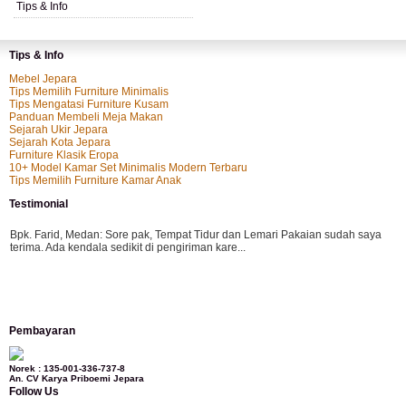
Tips & Info
Tips & Info
Mebel Jepara
Tips Memilih Furniture Minimalis
Tips Mengatasi Furniture Kusam
Panduan Membeli Meja Makan
Sejarah Ukir Jepara
Sejarah Kota Jepara
Furniture Klasik Eropa
10+ Model Kamar Set Minimalis Modern Terbaru
Tips Memilih Furniture Kamar Anak
Testimonial
Bpk. Farid, Medan:
Sore pak, Tempat Tidur dan Lemari Pakaian sudah saya
terima. Ada kendala sedikit di pengiriman kare...
Mila-Bandung:
Assalamualaikum Pak, Pesanan kursi tamu, lemari, bale2 dan
Pembayaran
kursi teras saya sudah saya terima dan p...
Norek : 135-001-336-737-8
An. CV Karya Priboemi Jepara
Follow Us
Ibu Vina, Bogor:
Meja belajar cocok Pak, bagus dan kayu jati tua seperti yang