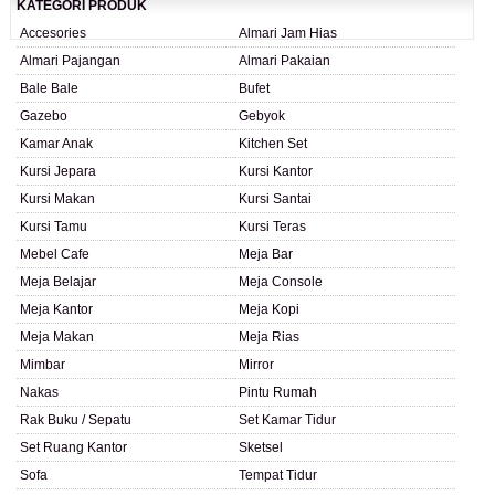
KATEGORI PRODUK
Accesories
Almari Jam Hias
Almari Pajangan
Almari Pakaian
Bale Bale
Bufet
Gazebo
Gebyok
Kamar Anak
Kitchen Set
Kursi Jepara
Kursi Kantor
Kursi Makan
Kursi Santai
Kursi Tamu
Kursi Teras
Mebel Cafe
Meja Bar
Meja Belajar
Meja Console
Meja Kantor
Meja Kopi
Meja Makan
Meja Rias
Mimbar
Mirror
Nakas
Pintu Rumah
Rak Buku / Sepatu
Set Kamar Tidur
Set Ruang Kantor
Sketsel
Sofa
Tempat Tidur