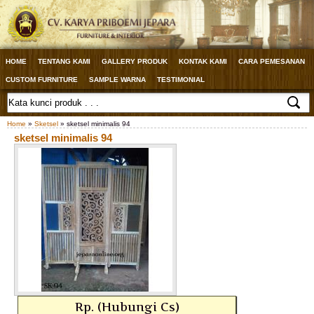
HOME
TENTANG KAMI
GALLERY PRODUK
KONTAK KAMI
CARA PEMESANAN
CUSTOM FURNITURE
SAMPLE WARNA
TESTIMONIAL
Home
»
Sketsel
» sketsel minimalis 94
sketsel minimalis 94
Rp. (Hubungi Cs)