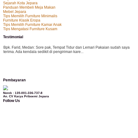
Sejarah Kota Jepara
Panduan Membeli Meja Makan
Mebel Jepara
Tips Memilih Furniture Minimalis
Furniture Klasik Eropa
Tips Memilih Furniture Kamar Anak
Tips Mengatasi Furniture Kusam
Testimonial
Bpk. Farid, Medan:
Sore pak, Tempat Tidur dan Lemari Pakaian sudah saya
terima. Ada kendala sedikit di pengiriman kare...
Mila-Bandung:
Assalamualaikum Pak, Pesanan kursi tamu, lemari, bale2 dan
Pembayaran
kursi teras saya sudah saya terima dan p...
Norek : 135-001-336-737-8
An. CV Karya Priboemi Jepara
Follow Us
Ibu Vina, Bogor:
Meja belajar cocok Pak, bagus dan kayu jati tua seperti yang
saya punya di rumah...
Ibu Jennita, Banjarbaru Kalimantan:
Terima kasih untuk gebyoknya,, udah